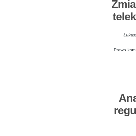
Zmia
tele
Łukasz
Prawo komun
Ana
regu