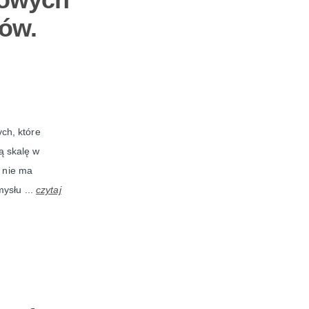
nów.
ch, które
ą skalę w
e nie ma
ysłu ...
czytaj