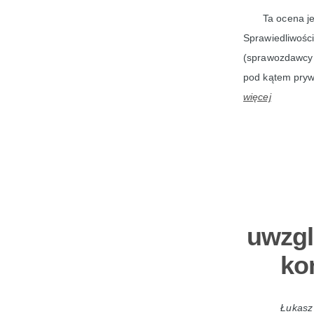
Ta ocena j
Sprawiedliwośc
(sprawozdawcy d
pod kątem prywa
więcej
uwzgl
ko
Łukasz 