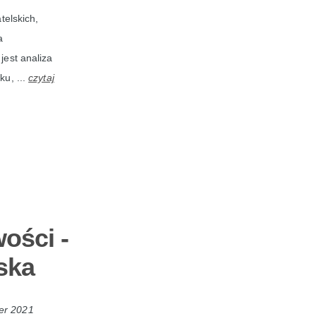
elskich,
a
jest analiza
ku, ...
czytaj
ości -
ska
er 2021