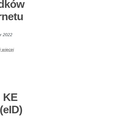
odków
rnetu
r 2022
j więcej
i KE
(eID)