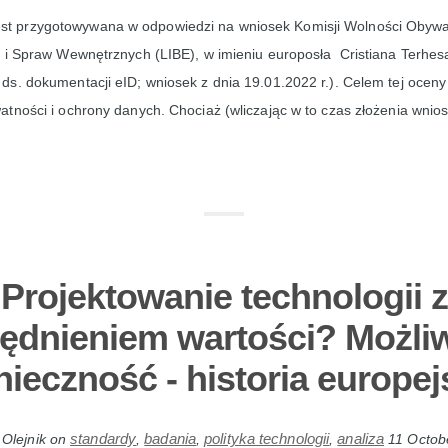
est przygotowywana w odpowiedzi na wniosek Komisji Wolności Obywat
i i Spraw Wewnętrznych (LIBE), w imieniu europosła Cristiana Terhes
s. dokumentacji eID; wniosek z dnia 19.01.2022 r.). Celem tej oceny 
tności i ochrony danych. Chociaż (wliczając w to czas złożenia wnios
Projektowanie technologii z
ędnieniem wartości? Możliw
nieczność - historia europej
standardy
badania
polityka technologii
analiza
Olejnik
on
,
,
,
11 Octob