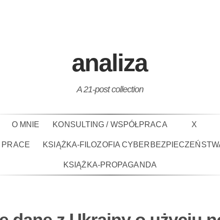
analiza
A 21-post collection
O MNIE
KONSULTING / WSPÓŁPRACA
X
PRACE
KSIĄŻKA-FILOZOFIA CYBERBEZPIECZEŃSTW
KSIĄŻKA-PROPAGANDA
e dane z Ukrainy o użyciu 