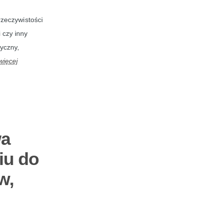
rzeczywistości
 czy inny
tyczny,
więcej
wa
iu do
w,