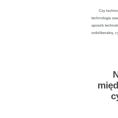
Czy techno
technologia zaw
sposób technolo
ordoliberalny, 
N
międ
c