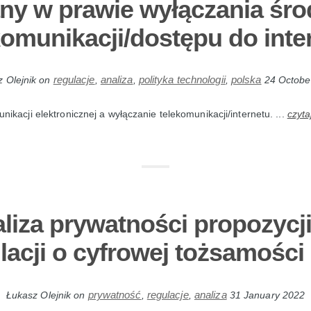
ny w prawie wyłączania śr
komunikacji/dostępu do inte
regulacje
analiza
polityka technologii
polska
 Olejnik
on
,
,
,
24 Octobe
ikacji elektronicznej a wyłączanie telekomunikacji/internetu. ...
czyta
liza prywatności propozycj
lacji o cyfrowej tożsamości 
prywatność
regulacje
analiza
Łukasz Olejnik
on
,
,
31 January 2022