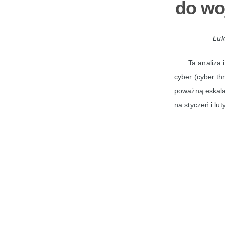
do wo
Łuk
Ta analiza 
cyber (cyber th
poważną eskalac
na styczeń i lu