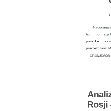
Ł
Nagłaśniani
tych informacji
porażkę... Jak
pracowników. Mi
...
czytaj więcej
Anali
Rosji 