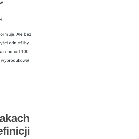
24
formuje. Ale bez
yści odnieśliby
iała ponad 100
er wyprodukował
takach
inicji