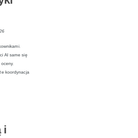
26
kownikami.
ci AI same się
 oceny.
 że koordynacja
 i