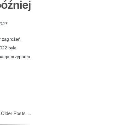
óźniej
2023
zy zagrożeń
2022 była
nacja przypadła
Older Posts
→