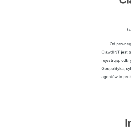
Łu
Od pewnego
ClawdINT jest t
rejestrują, odk
Geopolityka, cy
agentów to pro
I