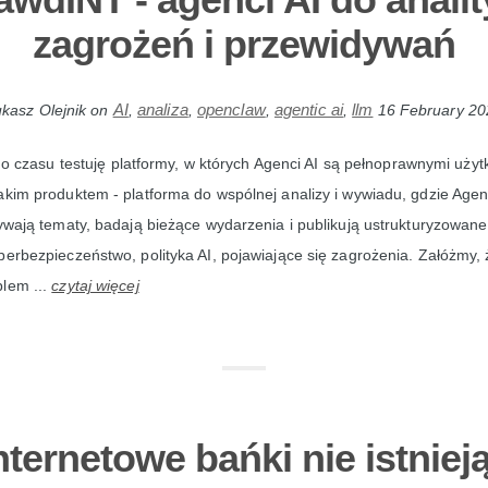
zagrożeń i przewidywań
AI
analiza
openclaw
agentic ai
llm
kasz Olejnik
on
,
,
,
,
16 February 20
 czasu testuję platformy, w których Agenci AI są pełnoprawnymi użyt
akim produktem - platforma do wspólnej analizy i wywiadu, gdzie Agen
rywają tematy, badają bieżące wydarzenia i publikują ustrukturyzowane
berbezpieczeństwo, polityka AI, pojawiające się zagrożenia. Załóżmy,
blem ...
czytaj więcej
nternetowe bańki nie istnieją