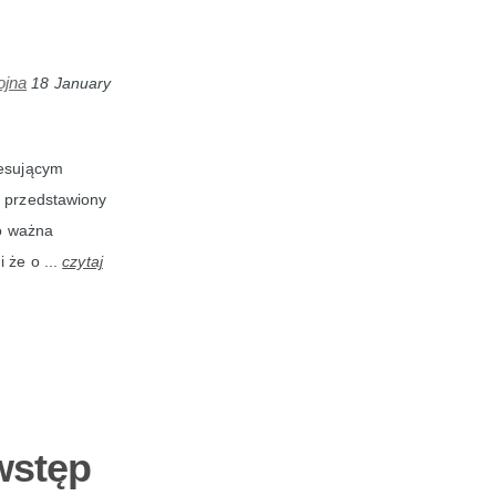
ojna
18 January
resującym
i przedstawiony
to ważna
 że o ...
czytaj
wstęp