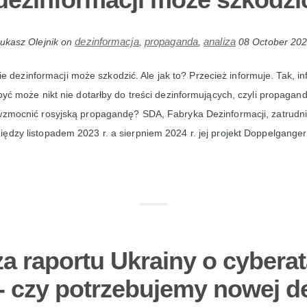
dezinformacja
propaganda
analiza
ukasz Olejnik
on
,
,
08 October 20
e dezinformacji może szkodzić. Ale jak to? Przecież informuje. Tak, in
 być może nikt nie dotarłby do treści dezinformujących, czyli propagand
 wzmocnić rosyjską propagandę? SDA, Fabryka Dezinformacji, zatrudn
ędzy listopadem 2023 r. a sierpniem 2024 r. jej projekt Doppelgang
za raportu Ukrainy o cybera
- czy potrzebujemy nowej def