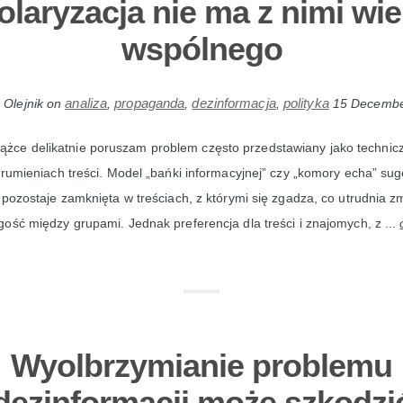
olaryzacja nie ma z nimi wie
wspólnego
analiza
propaganda
dezinformacja
polityka
 Olejnik
on
,
,
,
15 Decembe
ążce delikatnie poruszam problem często przedstawiany jako technicz
trumieniach treści. Model „bańki informacyjnej” czy „komory echa” sug
 pozostaje zamknięta w treściach, z którymi się zgadza, co utrudnia 
ość między grupami. Jednak preferencja dla treści i znajomych, z ...
Wyolbrzymianie problemu
dezinformacji może szkodzi