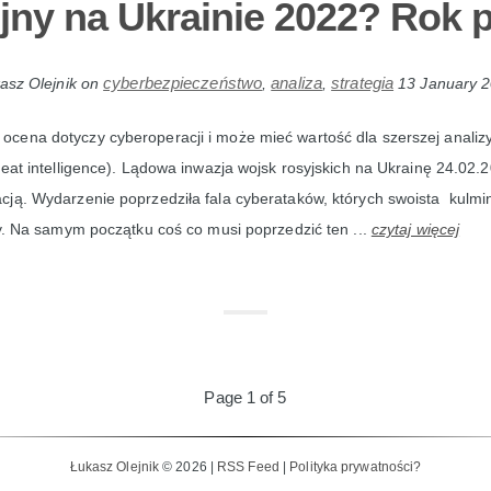
jny na Ukrainie 2022? Rok p
cyberbezpieczeństwo
analiza
strategia
asz Olejnik
on
,
,
13 January 
i ocena dotyczy cyberoperacji i może mieć wartość dla szerszej anali
reat intelligence). Lądowa inwazja wojsk rosyjskich na Ukrainę 24.02.
ją. Wydarzenie poprzedziła fala cyberataków, których swoista kulmi
ty. Na samym początku coś co musi poprzedzić ten ...
czytaj więcej
Page 1 of 5
Łukasz Olejnik
© 2026 |
RSS Feed
|
Polityka prywatności?