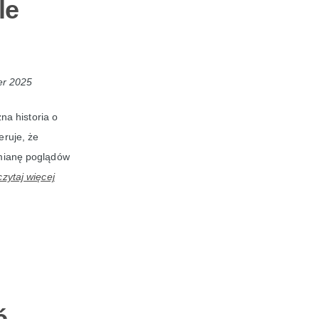
le
r 2025
na historia o
eruje, że
zmianę poglądów
czytaj więcej
ć