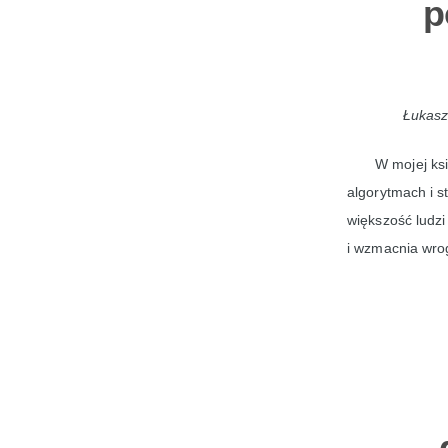
p
Łukasz
W mojej ksi
algorytmach i s
większość ludzi
i wzmacnia wrog