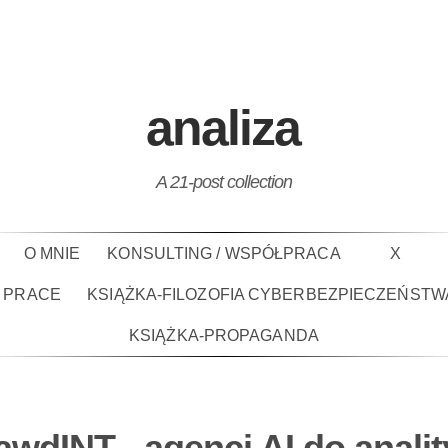
analiza
A 21-post collection
O MNIE
KONSULTING / WSPÓŁPRACA
X
PRACE
KSIĄŻKA-FILOZOFIA CYBERBEZPIECZEŃSTW
KSIĄŻKA-PROPAGANDA
awdINT - agenci AI do analit