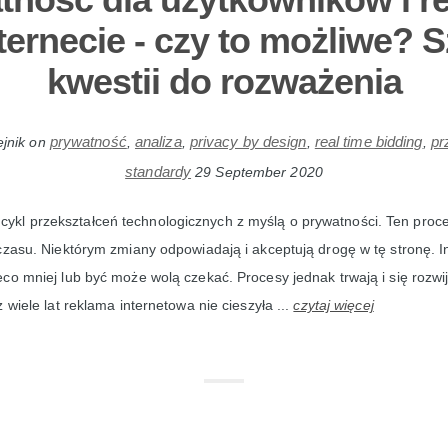
ternecie - czy to możliwe? 
kwestii do rozważenia
prywatność
analiza
privacy by design
real time bidding
pr
jnik
on
,
,
,
,
standardy
29 September 2020
cykl przekształceń technologicznych z myślą o prywatności. Ten proc
czasu. Niektórym zmiany odpowiadają i akceptują drogę w tę stronę. 
co mniej lub być może wolą czekać. Procesy jednak trwają i się rozwij
 wiele lat reklama internetowa nie cieszyła ...
czytaj więcej