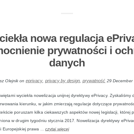
iekła nowa regulacja ePriv
ocnienie prywatności i och
danych
eprivacy
privacy by design
prywatność
sz Olejnik
on
,
,
29 December
więtami wyciekła nowelizacja unijnej dyrektywy ePrivacy. Zyskaliśmy 
wowania kierunku, w jakim zmierzają regulacje dotyczące prywatnośc
ekście poruszam kilka ciekawszych aspektów nowej legislacji, której 
niona w drugim tygodniu stycznia 2017. Nowelizacja dyrektywy ePriv
 Europejskiej prawa ...
czytaj więcej