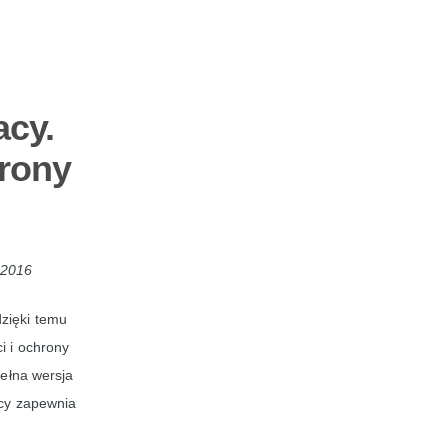
acy.
rony
 2016
dzięki temu
i i ochrony
pełna wersja
acy zapewnia