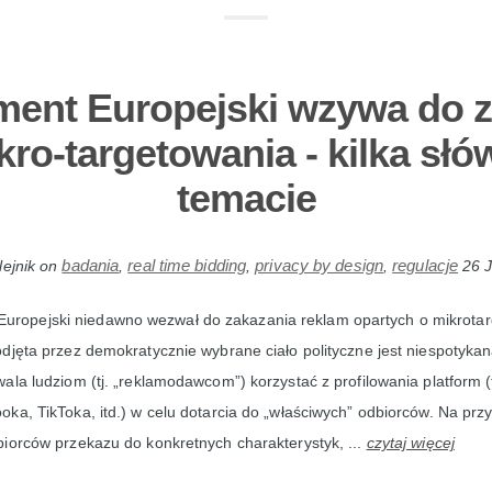
ment Europejski wzywa do 
kro-targetowania - kilka słó
temacie
badania
real time bidding
privacy by design
regulacje
ejnik
on
,
,
,
26 
Europejski niedawno wezwał do zakazania reklam opartych o mikrota
djęta przez demokratycznie wybrane ciało polityczne jest niespotykan
ala ludziom (tj. „reklamodawcom”) korzystać z profilowania platform (
ka, TikToka, itd.) w celu dotarcia do „właściwych” odbiorców. Na prz
iorców przekazu do konkretnych charakterystyk, ...
czytaj więcej