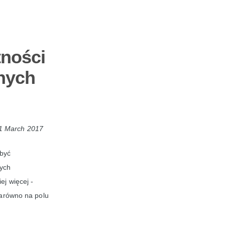
tności
nych
1 March 2017
być
cych
ej więcej -
zarówno na polu