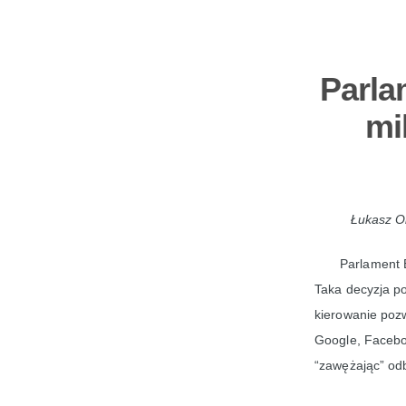
Parla
mi
Łukasz Ol
Parlament 
Taka decyzja po
kierowanie pozw
Google, Faceboo
“zawężając” odb