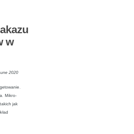
zakazu
w w
June 2020
rgetowanie.
a. Mikro-
takich jak
ykład