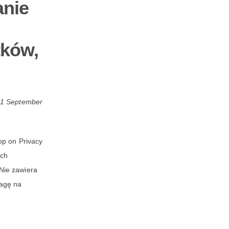
anie
tków,
1 September
op on Privacy
ach
 Nie zawiera
wagę na