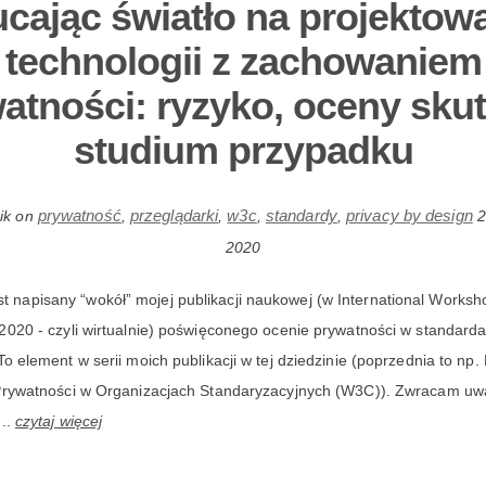
cając światło na projektow
technologii z zachowaniem
atności: ryzyko, oceny sku
studium przypadku
prywatność
przeglądarki
w3c
standardy
privacy by design
ik
on
,
,
,
,
2
2020
st napisany “wokół” mojej publikacji naukowej (w International Worksh
2020 - czyli wirtualnie) poświęconego ocenie prywatności w standard
To element w serii moich publikacji w tej dziedzinie (poprzednia to np.
 Prywatności w Organizacjach Standaryzacyjnych (W3C)). Zwracam u
...
czytaj więcej