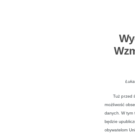
Wyc
Wzm
Łuka
Tuż przed ś
możliwość obser
danych. W tym t
będzie upublicz
obywatelom Unii