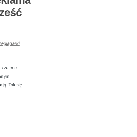
Sześć
zeglądarki
,
es zajmie
Innym
ają. Tak się