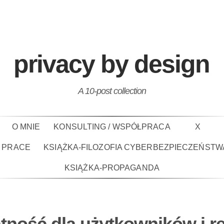
privacy by design
A 10-post collection
O MNIE
KONSULTING / WSPÓŁPRACA
X
PRACE
KSIĄŻKA-FILOZOFIA CYBERBEZPIECZEŃSTW
KSIĄŻKA-PROPAGANDA
tność dla użytkowników i r