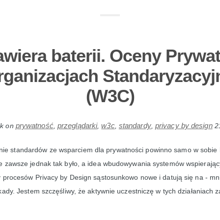
awiera baterii. Oceny Prywa
rganizacjach Standaryzacyj
(W3C)
prywatność
przeglądarki
w3c
standardy
privacy by design
ik
on
,
,
,
,
2
nie standardów ze wsparciem dla prywatności powinno samo w sobie 
e zawsze jednak tak było, a idea wbudowywania systemów wspierają
 procesów Privacy by Design sąstosunkowo nowe i datują się na - mni
kady. Jestem szczęśliwy, że aktywnie uczestniczę w tych działaniach 