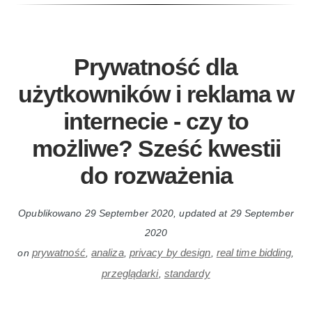
Prywatność dla
użytkowników i reklama w
internecie - czy to
możliwe? Sześć kwestii
do rozważenia
Opublikowano
29 September 2020
, updated at
29 September
2020
prywatność
analiza
privacy by design
real time bidding
on
,
,
,
,
przeglądarki
standardy
,