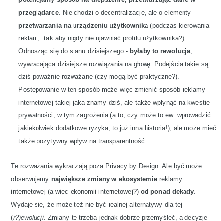
przeglądarce
. Nie chodzi o decentralizację, ale o elementy
przetwarzania na urządzeniu użytkownika
(podczas kierowania
reklam, tak aby nigdy nie ujawniać profilu użytkownika?).
Odnosząc się do stanu dzisiejszego -
byłaby to rewolucja
,
wywracająca dzisiejsze rozwiązania na głowę. Podejścia takie są
dziś poważnie rozważane (czy mogą być praktyczne?).
Postępowanie w ten sposób może więc zmienić sposób reklamy
internetowej takiej jaką znamy dziś, ale także wpłynąć na kwestie
prywatności, w tym zagrożenia (a to, czy może to ew. wprowadzić
jakiekolwiek dodatkowe ryzyka, to już inna historia!), ale może mieć
także pozytywny wpływ na transparentność.
Te rozważania wykraczają poza Privacy by Design. Ale być może
obserwujemy
największe zmiany w ekosystemie
reklamy
internetowej (a więc ekonomii internetowej?)
od ponad dekady
.
Wydaje się, że może też nie być realnej alternatywy dla tej
(
r?)ewolucji
. Zmiany te trzeba jednak dobrze przemyśleć, a decyzje