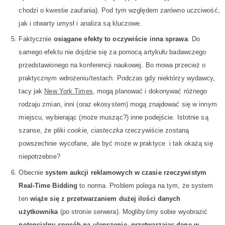
chodzi o kwestie zaufania). Pod tym względem zarówno uczciwość,
jak i otwarty umysł i analiza są kluczowe.
Faktycznie
osiągane efekty to oczywiście inna sprawa
. Do
samego efektu nie dojdzie się za pomocą artykułu badawczego
przedstawionego na konferencji naukowej. Bo mowa przecież o
praktycznym wdrożeniu/testach. Podczas gdy niektórzy wydawcy,
tacy jak
New York Times
, mogą planować i dokonywać różnego
rodzaju zmian, inni (oraz ekosystem) mogą znajdować się w innym
miejscu, wybierając (może musząc?) inne podejście. Istotnie są
szanse, że pliki
cookie, ciasteczka
rzeczywiście zostaną
powszechnie wycofane, ale być może w praktyce i tak okażą się
niepotrzebne?
Obecnie
system aukcji reklamowych w czasie rzeczywistym
Real-Time Bidding
to norma. Problem polega na tym, że system
ten
wiąże się z przetwarzaniem dużej ilości danych
użytkownika
(po stronie serwera). Moglibyśmy sobie wyobrazić
potencjalny sposób na ulepszenie, przetwarzając dane w