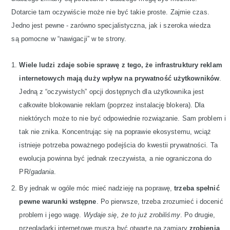
Dotarcie tam oczywiście może nie być takie proste. Zajmie czas.
Jedno jest pewne - zarówno specjalistyczna, jak i szeroka wiedza
są pomocne w “nawigacji” w te strony.
Wiele ludzi zdaje sobie sprawę z tego, że ​​infrastruktury reklam
internetowych mają duży wpływ na prywatność użytkowników
.
Jedną z “oczywistych” opcji dostępnych dla użytkownika jest
całkowite blokowanie reklam (poprzez instalację blokera). Dla
niektórych może to nie być odpowiednie rozwiązanie. Sam problem i
tak nie znika. Koncentrując się na poprawie ekosystemu, wciąż
istnieje potrzeba poważnego podejścia do kwestii prywatności. Ta
ewolucja powinna być jednak rzeczywista, a nie ograniczona do
PR/
gadania
.
By jednak w ogóle móc mieć nadzieję na poprawę,
trzeba spełnić
pewne warunki wstępne
. Po pierwsze, trzeba zrozumieć i docenić
problem i jego wagę.
Wydaje się, że to już zrobiliśmy
. Po drugie,
przeglądarki internetowe muszą być otwarte na zamiary
zrobienia