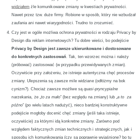
widziałem
źle komunikowane zmiany w kwestiach prywatności.
Nawet przez tzw. duże firmy. Robione w sposób, który nie wzbudzał
zaufania ani nawet wiarygodności. Trudno to zrozumieć.
Czy jest w ogóle możliwa ochrona prywatności w rodzaju Privacy by
Design dla reklam internetowych? Tu dobre wieści, bo podejście
Privacy by Design jest zawsze ukierunkowane i dostosowane
do konkretnych zastosowań
. Tak, ten wzorzec można i należy
(próbować) zastosować (w przypadku przewidywanych zmian).
Oczywiście przy założeniu, że istnieje autentyczna chęć procesów
zmiany. Ulepszenia są zawsze mile widziane (odłóżmy na bok
cynizm?). Chociaż zawsze możliwe są
quasi-pryncypialne
narzekania, że „
to za mało
” (bez względu na zmiany) lub „
a to za
późno
” (po wielu latach nadużyć), nieco bardziej konstruktywne
podejście mogłoby docenić chęć zmiany (jeśli taka istnieje,
oczywiście) za którymi idą konkretne zmiany. Zarówno pod
względem faktycznych zmian technicznych i strategicznych, jak i
sposobu ich komunikowania (czy są poprawnie wyjaśnione? bo tu