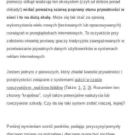
pierwszy odkąd analizuję ten ekosystem (czyli od dobrze ponad
dekady!)
widać poważną szansę poprawy stanu prywatności w
sieci i to na dużą skalę
. Może się tak stać za sprawą
wykorzystania wielu nowych (testowanych lub opracowywanych)
rozwiązań w przeglądarkach internetowych. To oczywiście przy
założeniu otwartej postawy graczy tradycyjnie zaangażowanych w
przetwarzanie prywatnych danych użytkowników w systemach
reklam internetowych.
Jestem jednym z pierwszych, który zbadał kwestie prywatności i
przejrzystości związane z systemami
aukcji w czasie
rzeczywistym, real-time bidding
(Także:
1
,
2
,
3
). Rozumiem ten
złożony “krajobraz”, czyli także potencjalne nadużycia lub
rzeczywiste szkody. Czy da się taki system zrobić inaczej, lepiej?
Poniżej wymieniam sześć punktów, podając przyczyny/pomysły
dlaczego zmiany są potrzebne i dlaczego mogą być możliwe.