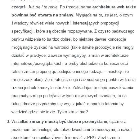
czegoś
.
Już są i to robią
. Po trzecie, sama
architektura web także
powinna być otwarta na zmiany
.
Wygląda na to, że jest
, o czym
świadczy
również wiele nowych i interesujących propozycji
specyfikacji, które są obecnie rozpatrywane. Z czysto badawczego
punktu widzenia to bardzo dobre, bo niektóre dawne koncepcje
mogą nagle zyskać na wartości (takie
dawne propozycje
nie mogły
działać w praktyce; zawsze wymagałyby zmian w architekturze
internetowej/przeglądarkach, a próby obchodzenia konieczności
takich zmian proponując podejście innego rodzaju - niestety nie
mogło zadziałać). Ze strategicznego i
biznesowego
punktu widzenia
trzeba jednak kroczyć ostrożnie. Zakładając tę chęć poszukiwania
pragmatycznego podejścia w tych rozwojowych czasach, to na
takiej drodze przydałaby się wręcz jakaś mapa lub latarnia by
wiedzieć gdzie się idzie. Tylko kto je ma?
Wszelkie
zmiany muszą być dobrze przemyślane
, łącznie z
poziomem technologii, ale także kwestiami biznesowymi, a nawet
aspektami komunikacyjnymi (nie mylić z PR!). Zbyt często