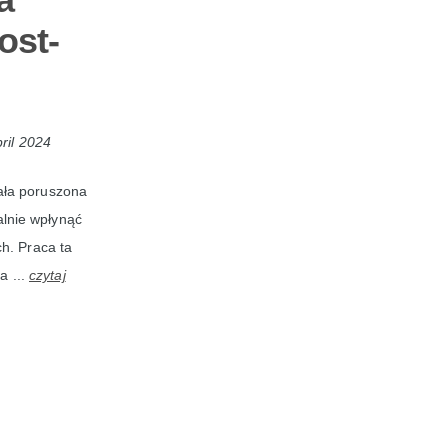
ost-
ril 2024
ała poruszona
alnie wpłynąć
h. Praca ta
a ...
czytaj