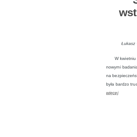
wst
Łukasz 
W kwietniu
nowymi badaniam
na bezpieczeńs
była bardzo tru
więcej