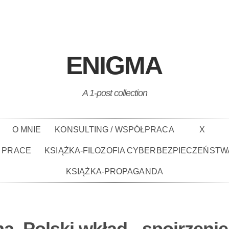
ENIGMA
A 1-post collection
O MNIE
KONSULTING / WSPÓŁPRACA
X
PRACE
KSIĄŻKA-FILOZOFIA CYBERBEZPIECZEŃSTW
KSIĄŻKA-PROPAGANDA
a, Polski wkład - spojrzenie