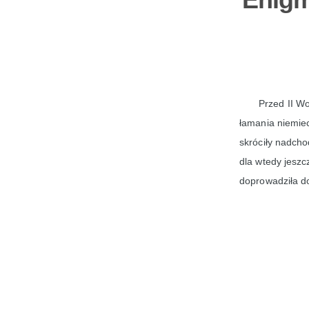
Przed II W
łamania niemiec
skróciły nadcho
dla wtedy jeszc
doprowadziła d