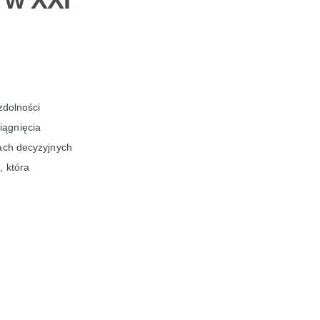
zdolności
iągnięcia
iach decyzyjnych
, która