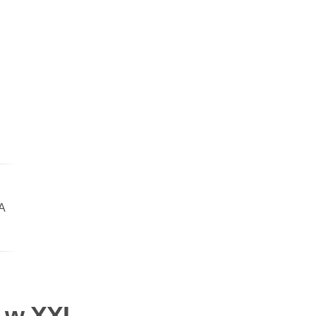
A
 w XXI