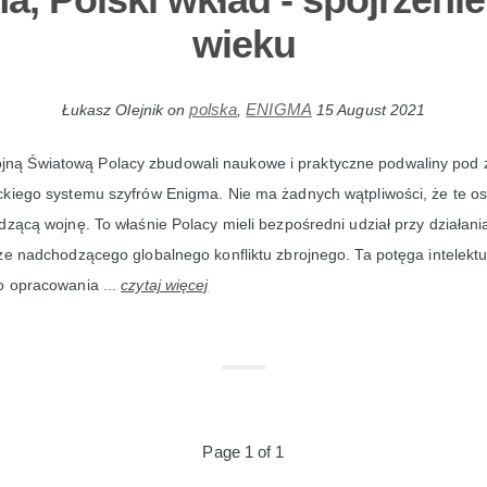
wieku
polska
ENIGMA
Łukasz Olejnik
on
,
15 August 2021
ojną Światową Polacy zbudowali naukowe i praktyczne podwaliny pod 
kiego systemu szyfrów Enigma. Nie ma żadnych wątpliwości, że te os
dzącą wojnę. To właśnie Polacy mieli bezpośredni udział przy działan
ze nadchodzącego globalnego konfliktu zbrojnego. Ta potęga intelektu
o opracowania ...
czytaj więcej
Page 1 of 1