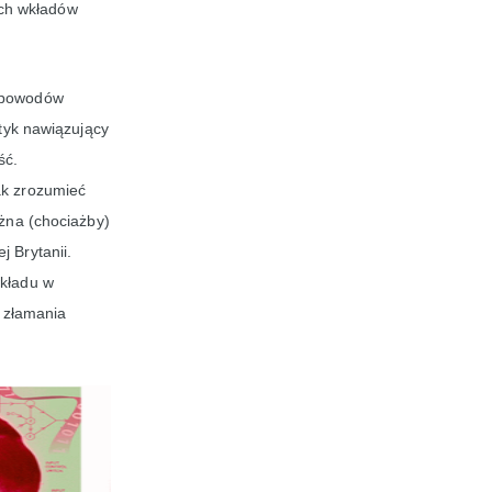
ych wkładów
Z powodów
ityk nawiązujący
ść.
ak zrozumieć
ożna (chociażby)
 Brytanii.
wkładu w
a złamania