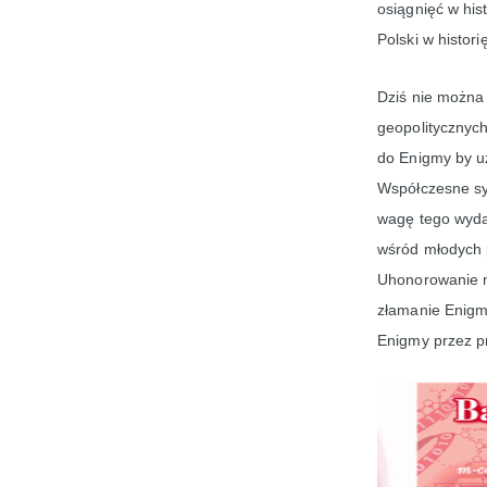
osiągnięć w hist
Polski w histori
Dziś nie można
geopolitycznych
do Enigmy by u
Współczesne sy
wagę tego wydar
wśród młodych p
Uhonorowanie n
złamanie Enigmy
Enigmy przez pr