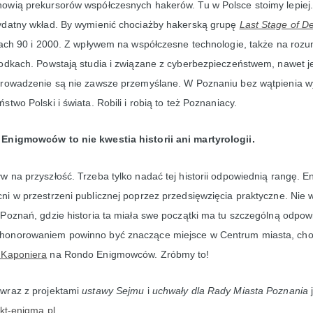
owią prekursorów współczesnych hakerów. Tu w Polsce stoimy lepiej
ydatny wkład. By wymienić chociażby hakerską grupę
Last Stage of De
tach 90 i 2000. Z wpływem na współczesne technologie, także na roz
odkach. Powstają studia i związane z cyberbezpieczeństwem, nawet jeś
prowadzenie są nie zawsze przemyślane. W Poznaniu bez wątpienia w
two Polski i świata. Robili i robią to też Poznaniacy.
Enigmowców to nie kwestia historii ani martyrologii.
 na przyszłość. Trzeba tylko nadać tej historii odpowiednią rangę. 
i w przestrzeni publicznej poprzez przedsięwzięcia praktyczne. Nie 
Poznań, gdzie historia ta miała swe początki ma tu szczególną odpow
onorowaniem powinno być znaczące miejsce w Centrum miasta, cho
Kaponiera
na Rondo Enigmowców. Zróbmy to!
wraz z projektami
ustawy Sejmu
i
uchwały dla Rady Miasta Poznania
j
kt-enigma.pl
.