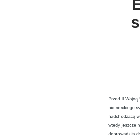
E
s
Przed II Wojną
niemieckiego s
nadchodzącą woj
wtedy jeszcze n
doprowadziła d