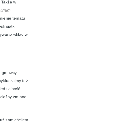
. Także w
lirium
umienie tematu
li siatki
ywarto wkład w
Enigmowcy
wykluczajmy też
iedzialność.
ciażby zmiana
uż zamieściłem