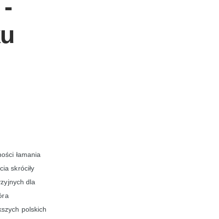
 -
ku
ności łamania
cia skróciły
zyjnych dla
óra
szych polskich