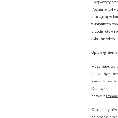
Enigmowcy stan
Poznaniu był w
działającą w la
w lokalnych ośr
przedmiotów i 
cyberbezpieczeńs
Upamiętnienie 
Może mieć wpływ
muszą być obecn
symbolicznych. 
Odpowiednim uh
nazwy z
Ronda 
Opis pomysłów 
na stronie
proje