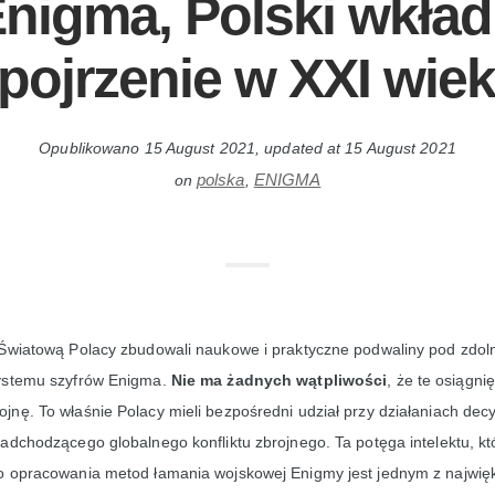
nigma, Polski wkład
pojrzenie w XXI wie
Opublikowano
15 August 2021
, updated at
15 August 2021
polska
ENIGMA
on
,
 Światową Polacy zbudowali naukowe i praktyczne podwaliny pod zdol
ystemu szyfrów Enigma.
Nie ma żadnych wątpliwości
, że te osiągnię
nę. To właśnie Polacy mieli bezpośredni udział przy działaniach decy
adchodzącego globalnego konfliktu zbrojnego. Ta potęga intelektu, kt
o opracowania metod łamania wojskowej Enigmy jest jednym z najwięk