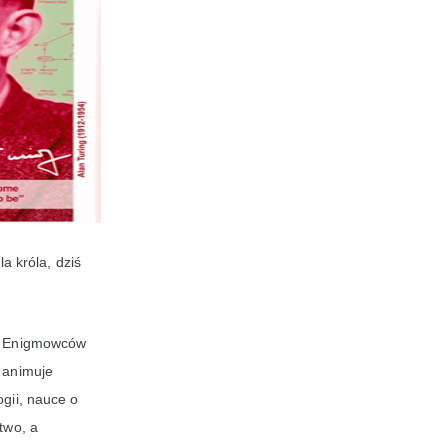
a króla, dziś
ik Enigmowców
 animuje
gii, nauce o
two, a