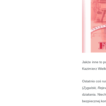
Jakże inne to po
Kazimierz Wielk
Ostatnio coś r
(
Zygalski, Reje
działania. Niec
bezpiecznej kom