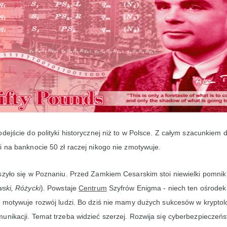
dejście do polityki historycznej niż to w Polsce. Z całym szacunkiem dl
i na banknocie 50 zł raczej nikogo nie zmotywuje.
uszyło się w Poznaniu. Przed Zamkiem Cesarskim stoi niewielki pomn
wski, Różycki
). Powstaje
Centrum
Szyfrów Enigma - niech ten ośrodek
h motywuje rozwój ludzi. Bo dziś nie mamy dużych sukcesów w kryptolo
unikacji. Temat trzeba widzieć szerzej. Rozwija się cyberbezpieczeńs