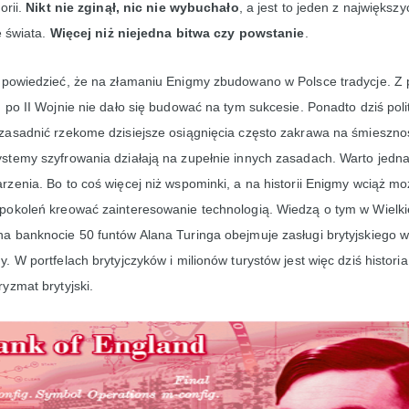
orii.
Nikt nie zginął, nic nie wybuchało
, a jest to jeden z największ
ę świata.
Więcej niż niejedna bitwa czy powstanie
.
 powiedzieć, że na złamaniu Enigmy zbudowano w Polsce tradycje. 
 po II Wojnie nie dało się budować na tym sukcesie. Ponadto dziś pol
zasadnić rzekome dzisiejsze osiągnięcia często zakrawa na śmieszno
stemy szyfrowania działają na zupełnie innych zasadach. Warto jedn
zenia. Bo to coś więcej niż wspominki, a na historii Enigmy wciąż m
okoleń kreować zainteresowanie technologią. Wiedzą o tym w Wielkiej
a banknocie 50 funtów Alana Turinga obejmuje zasługi brytyjskiego 
. W portfelach brytyjczyków i milionów turystów jest więc dziś histori
yzmat brytyjski.