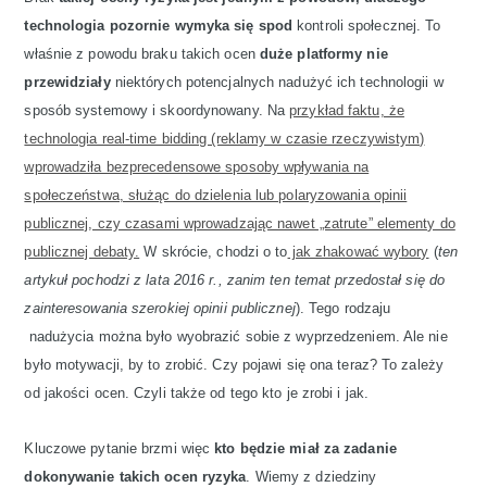
technologia pozornie wymyka się spod
kontroli społecznej. To
właśnie z powodu braku takich ocen
duże platformy nie
przewidziały
niektórych potencjalnych nadużyć ich technologii w
sposób systemowy i skoordynowany. Na
przykład faktu, że
technologia real-time bidding (reklamy w czasie rzeczywistym)
wprowadziła bezprecedensowe sposoby wpływania na
społeczeństwa, służąc do dzielenia lub polaryzowania opinii
publicznej, czy czasami wprowadzając nawet „zatrute” elementy do
publicznej debaty.
W skrócie, chodzi o to
jak zhakować wybory
(
ten
artykuł pochodzi z lata 2016 r., zanim ten temat przedostał się do
zainteresowania szerokiej opinii publicznej
). Tego rodzaju
nadużycia można było wyobrazić sobie z wyprzedzeniem. Ale nie
było motywacji, by to zrobić. Czy pojawi się ona teraz? To zależy
od jakości ocen. Czyli także od tego kto je zrobi i jak.
Kluczowe pytanie brzmi więc
kto będzie miał za zadanie
dokonywanie takich ocen ryzyka
. Wiemy z dziedziny