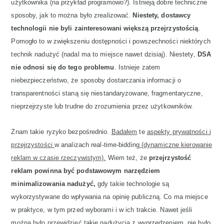
użytkownika (na przykład programowo?). Istnieją dobre techniczne
sposoby, jak to można było zrealizować.
Niestety, dostawcy
technologii nie byli zainteresowani większą przejrzystością
.
Pomogło to w zwiększeniu dostępności i powszechności niektórych
technik nadużyć (nadal ma to miejsce nawet dzisiaj). Niestety,
DSA
nie odnosi się do tego problemu
. Istnieje zatem
niebezpieczeństwo, że sposoby dostarczania informacji o
transparentności staną się niestandaryzowane, fragmentaryczne,
nieprzejrzyste lub trudne do zrozumienia przez użytkowników.
Znam takie ryzyko bezpośrednio.
Badałem
te
aspekty prywatności i
przejrzystości
w analizach real-time-bidding
(dynamiczne kierowanie
reklam w czasie rzeczywistym).
Wiem też, że
przejrzystość
reklam powinna być podstawowym narzędziem
minimalizowania nadużyć,
gdy takie technologie są
wykorzystywane do wpływania na opinię publiczną. Co ma miejsce
w praktyce, w tym przed wyborami i w ich trakcie. Nawet jeśli
można
było przewidzieć
takie nadużycia z wyprzedzeniem, nie było