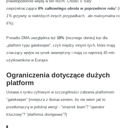
prawdopodobnie wejdą w ten reżim. Chodzi o “
kary
nieprzekraczające
6% całkowitego obrotu w poprzednim roku
”
(i
1% grzywny w niektórych innych przypadkach, ale maksymalna to
6%).
Ponadto DMA uwzględnia też
10%
(rocznego obrotu) kar dla
„platform typu gatekeeper”, czyli między innymi tych, które mają
znaczący wpływ na rynek wewnętrzny
i mają co najmniej 45 mln
użytkowników w Europie.
Ograniczenia dotyczące dużych
platform
Ustawa o rynku cyfrowym w szczególności zabrania platformom
“gatekeeper” (
mniejsza z tłumaczeniem, bo nie wiem jak to
przetłumaczą w polskiej wersji - “strażnik bram”? “operator
kluczowy”? “platforma dostępowa”?
)