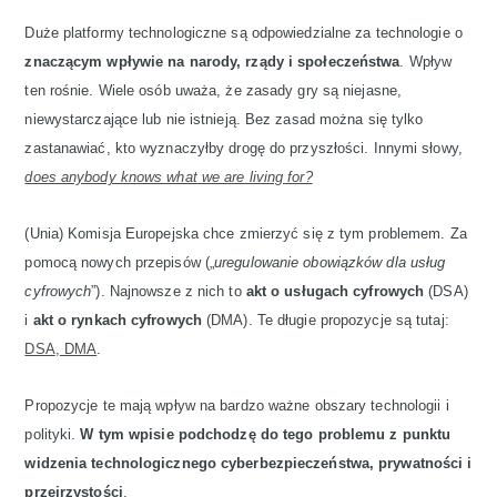
Duże platformy technologiczne są odpowiedzialne za technologie o
znaczącym wpływie na narody, rządy i społeczeństwa
. Wpływ
ten rośnie. Wiele osób uważa, że ​​zasady gry są niejasne,
niewystarczające lub nie istnieją. Bez zasad można się tylko
zastanawiać, kto wyznaczyłby drogę do przyszłości. Innymi słowy,
does anybody knows what we are living for?
(Unia) Komisja Europejska chce zmierzyć się z tym problemem. Za
pomocą nowych przepisów („
uregulowanie obowiązków dla usług
cyfrowych
”). Najnowsze z nich to
akt o usługach cyfrowych
(DSA)
i
akt o rynkach cyfrowych
(DMA). Te długie propozycje są tutaj:
DSA
,
DMA
.
Propozycje te mają wpływ na bardzo ważne obszary technologii i
polityki.
W tym wpisie podchodzę do tego problemu z punktu
widzenia technologicznego cyberbezpieczeństwa, prywatności i
przejrzystości
.