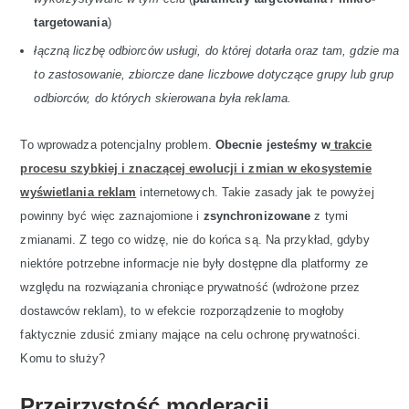
targetowania
)
łączną liczbę odbiorców usługi, do której dotarła oraz tam, gdzie ma
to zastosowanie, zbiorcze dane liczbowe dotyczące grupy lub grup
odbiorców, do których skierowana była reklama.
To wprowadza potencjalny problem.
Obecnie jesteśmy w
trakcie
procesu szybkiej i znaczącej ewolucji i zmian w ekosystemie
wyświetlania reklam
internetowych. Takie zasady jak te powyżej
powinny być więc zaznajomione i
zsynchronizowane
z tymi
zmianami. Z tego co widzę, nie do końca są. Na przykład, gdyby
niektóre potrzebne informacje nie były dostępne dla platformy ze
względu na rozwiązania chroniące prywatność (wdrożone przez
dostawców reklam), to w efekcie rozporządzenie to mogłoby
faktycznie zdusić zmiany mające na celu ochronę prywatności.
Komu to służy?
Przejrzystość moderacji