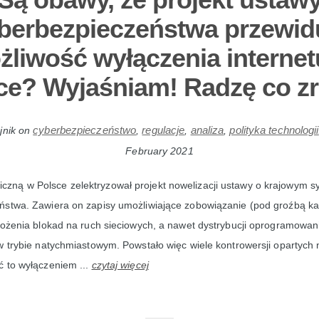
berbezpieczeństwa przewid
żliwość wyłączenia internet
ce? Wyjaśniam! Radzę co zr
cyberbezpieczeństwo
regulacje
analiza
polityka technologii
jnik
on
,
,
,
February 2021
iczną w Polsce zelektryzował projekt nowelizacji ustawy o krajowym s
ństwa. Zawiera on zapisy umożliwiające zobowiązanie (pod groźbą k
łożenia blokad na ruch sieciowych, a nawet dystrybucji oprogramowan
 w trybie natychmiastowym. Powstało więc wiele kontrowersji oparty
ć to wyłączeniem ...
czytaj więcej