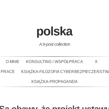
polska
A 9-post collection
O MNIE
KONSULTING / WSPÓŁPRACA
X
PRACE
KSIĄŻKA-FILOZOFIA CYBERBEZPIECZEŃSTW
KSIĄŻKA-PROPAGANDA
Są obawy, że projekt ustaw