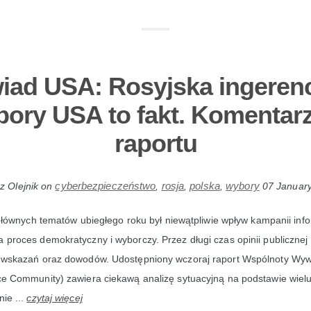
ad USA: Rosyjska ingeren
ory USA to fakt. Komentar
raportu
cyberbezpieczeństwo
rosja
polska
wybory
z Olejnik
on
,
,
,
07 Januar
łównych tematów ubiegłego roku był niewątpliwie wpływ kampanii info
a proces demokratyczny i wyborczy. Przez długi czas opinii publiczne
 i wskazań oraz dowodów. Udostępniony wczoraj raport Wspólnoty W
nce Community) zawiera ciekawą analizę sytuacyjną na podstawie wielu
nie ...
czytaj więcej