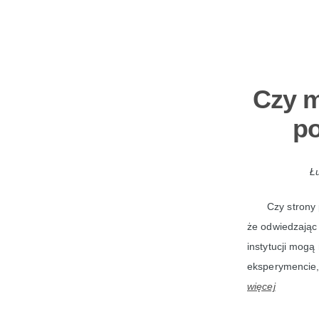
Czy m
po
Łu
Czy strony
że odwiedzając 
instytucji mogą
eksperymencie, 
więcej