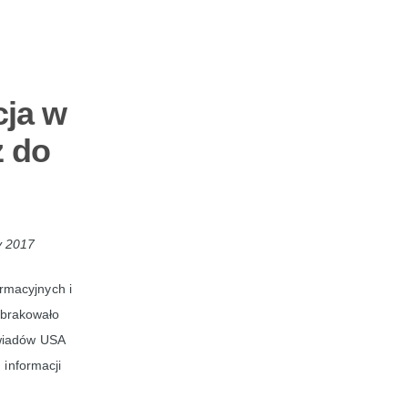
cja w
z do
y 2017
rmacyjnych i
j brakowało
ywiadów USA
 informacji