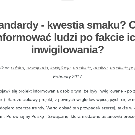
andardy - kwestia smaku? 
nformować ludzi po fakcie i
inwigilowania?
polska
szwajcaria
inwigilacja
regulacje
analiza
regulacje pr
ik
on
,
,
,
,
,
February 2017
jawił się projekt informowania osób o tym, że były inwigilowane - po
cie). Bardzo ciekawy projekt, z pewnych względów wpisujących się w 
 dopiero szersze trendy. Warto opisać ten przypadek szerzej, także w 
m. Porównajmy Polskę i Szwajcarię, która niedawno ustanowiła prece