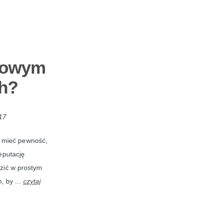
etowym
ch?
17
e mieć pewność,
eputację
dzić w prostym
, by ...
czytaj