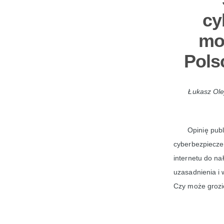
cy
mo
Pols
Łukasz Ole
Opinię publ
cyberbezpiecze
internetu do na
uzasadnienia i
Czy może grozi