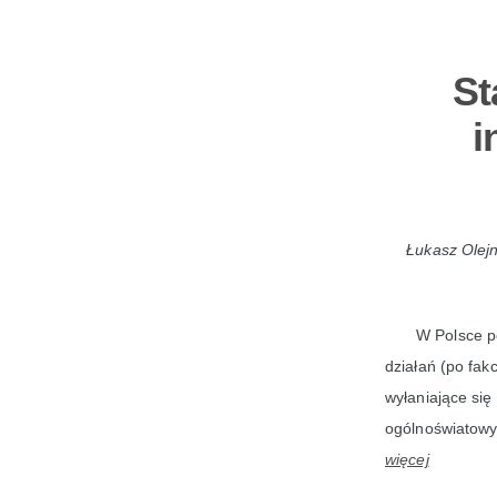
St
i
Łukasz Olejn
W Polsce po
działań (po fak
wyłaniające się
ogólnoświatowy
więcej