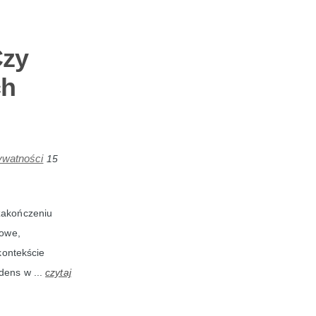
Czy
ch
ywatności
15
 zakończeniu
nowe,
kontekście
dens w ...
czytaj