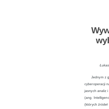
Wywi
wyb
Łukas
Jednym z g
cyberoperacji n
jasnych analiz
(ang. Intellige
(których źródeł 