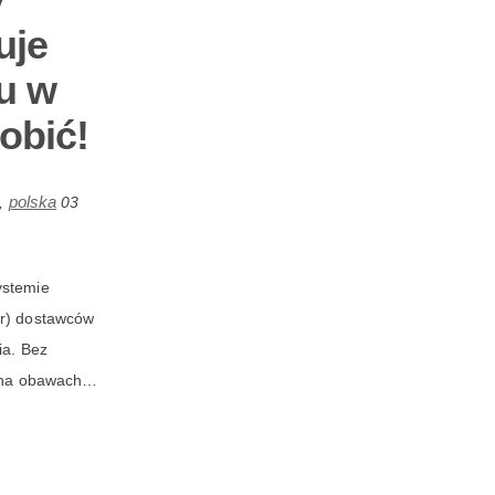
uje
u w
obić!
polska
,
03
ystemie
ar) dostawców
ia. Bez
ch na obawach…