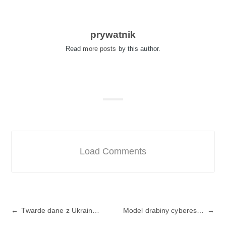
prywatnik
Read
more posts
by this author.
Load Comments
Twarde dane z Ukrainy o użyciu nowych technologii wojskowych - dronów. Wnioski?
Model drabiny cybereskalacji oparty o prawo międzynarodowe