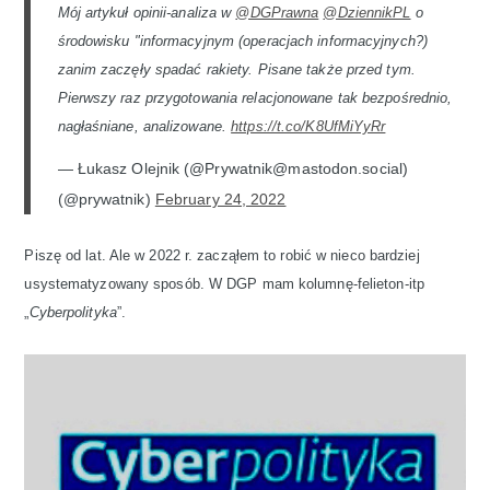
Mój artykuł opinii-analiza w
@DGPrawna
@DziennikPL
o
środowisku "informacyjnym (operacjach informacyjnych?)
zanim zaczęły spadać rakiety. Pisane także przed tym.
Pierwszy raz przygotowania relacjonowane tak bezpośrednio,
nagłaśniane, analizowane.
https://t.co/K8UfMiYyRr
— Łukasz Olejnik (@Prywatnik@mastodon.social)
(@prywatnik)
February 24, 2022
Piszę od lat. Ale w 2022 r. zacząłem to robić w nieco bardziej
usystematyzowany sposób. W DGP mam kolumnę-felieton-itp
„
Cyberpolityka
”.