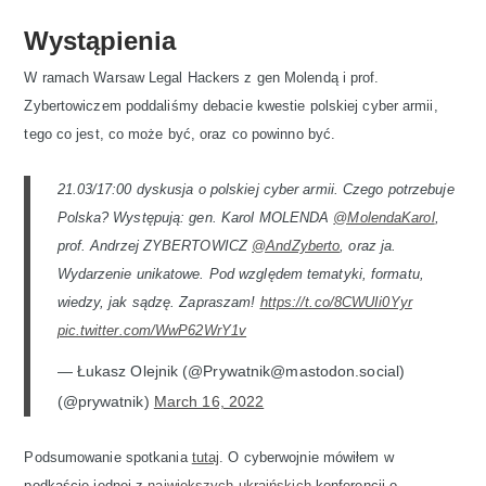
Wystąpienia
W ramach Warsaw Legal Hackers z gen Molendą i prof.
Zybertowiczem poddaliśmy debacie kwestie polskiej cyber armii,
tego co jest, co może być, oraz co powinno być.
21.03/17:00 dyskusja o polskiej cyber armii. Czego potrzebuje
Polska? Występują: gen. Karol MOLENDA
@MolendaKarol
,
prof. Andrzej ZYBERTOWICZ
@AndZyberto
, oraz ja.
Wydarzenie unikatowe. Pod względem tematyki, formatu,
wiedzy, jak sądzę. Zapraszam!
https://t.co/8CWUIi0Yyr
pic.twitter.com/WwP62WrY1v
— Łukasz Olejnik (@Prywatnik@mastodon.social)
(@prywatnik)
March 16, 2022
Podsumowanie spotkania
tutaj
. O cyberwojnie mówiłem w
podkaście jednej z
największych ukraińskich
konferencji o