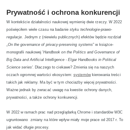
Prywatność i ochrona konkurencji
W kontekście działalności naukowej wymienię dwie rzeczy. W 2022
poświęciłem wiele czasu na badanie
styku technologie-prawo-
regulacje
. Jednym z (niewielu publicznych) efektów będzie rozdział
„
On the governance of privacy-preserving systems
” w książce-
monografii naukowej '
Handbook on the Politics and Governance of
Big Data and Artificial Intelligence - Elgar Handbooks in Political
Science series'
. Dlaczego to ciekawe? Zmienia się na naszych
oczach ogromnej wartości ekosystem:
systemów
kierowania treści
takich jak reklamy. Ma być w tym chociażby więcej prywatności.
Ważne jednak by zwracać uwagę na kwestie ochrony danych,
prywatności, a także ochrony konkurencji.
W 2022 w ramach prac nad przeglądarką Chrome i standardów W3C
ugruntowano zmiany na które wpływ miały moje prace od 2017 r. To
jak widać długie procesy.