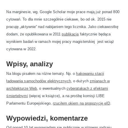
Na marginesie, wg. Google Scholar moje prace mają już ponad 800
cytowań. To dla mnie szczególnie ciekawe, bo od ok. 2015 nie
pracuję „aktywnie” nad nabijaniem tego licznika. Jako ciekawostkę
dodam, że opublikowana w 2011
publikacja
faktycznie będąca
wynikiem badań w ramach mojej pracy magisterskiej jest wciąż
cytowana w 2022.
Wpisy, analizy
Na blogu pisałem na różne tematy. Np. o
hakowaniu stacji
ładowania samochodów elektrycznych
, o dużych
zmianach w
architekturze Web
, o ewentualnych
cyberatakach z efektami
śmiertelnymi
(więcej w książce), a na prośbę komisji LIBE
Parlamentu Europejskiego,
rzuciłem okiem na propozycję eID
.
Wypowiedzi, komentarze
Od ponad 10 lat wypowiadam się publicznie w różnego rodzaju