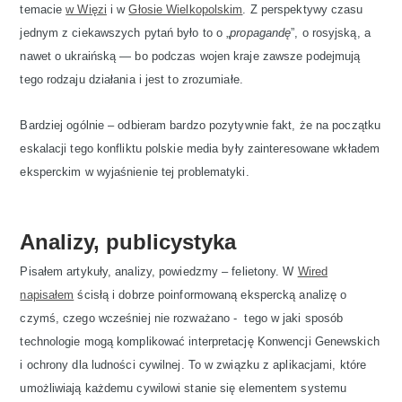
temacie
w Więzi
i w
Głosie Wielkopolskim
. Z perspektywy czasu
jednym z ciekawszych pytań było to o „
propagandę
”, o rosyjską, a
nawet o ukraińską — bo podczas wojen kraje zawsze podejmują
tego rodzaju działania i jest to zrozumiałe.
Bardziej ogólnie – odbieram bardzo pozytywnie fakt, że na początku
eskalacji tego konfliktu polskie media były zainteresowane wkładem
eksperckim w wyjaśnienie tej problematyki.
Analizy, publicystyka
Pisałem artykuły, analizy, powiedzmy – felietony. W
Wired
napisałem
ścisłą i dobrze poinformowaną ekspercką analizę o
czymś, czego wcześniej nie rozważano - tego w jaki sposób
technologie mogą komplikować interpretację Konwencji Genewskich
i ochrony dla ludności cywilnej. To w związku z aplikacjami, które
umożliwiają każdemu cywilowi stanie się elementem systemu