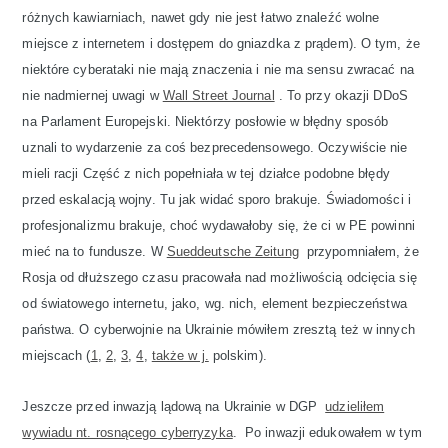
różnych kawiarniach, nawet gdy nie jest łatwo znaleźć wolne
miejsce z internetem i dostępem do gniazdka z prądem). O tym, że
niektóre cyberataki nie mają znaczenia i nie ma sensu zwracać na
nie nadmiernej uwagi w
Wall Street Journal
. To przy okazji DDoS
na Parlament Europejski. Niektórzy posłowie w błędny sposób
uznali to wydarzenie za coś bezprecedensowego. Oczywiście nie
mieli racji Część z nich popełniała w tej działce podobne błędy
przed eskalacją wojny. Tu jak widać sporo brakuje. Świadomości i
profesjonalizmu brakuje, choć wydawałoby się, że ci w PE powinni
mieć na to fundusze. W
Sueddeutsche Zeitung
przypomniałem, że
Rosja od dłuższego czasu pracowała nad możliwością odcięcia się
od światowego internetu, jako, wg. nich, element bezpieczeństwa
państwa. O cyberwojnie na Ukrainie mówiłem zresztą też w innych
miejscach (
1
,
2
,
3
,
4
,
także w j.
polskim).
Jeszcze przed inwazją lądową na Ukrainie w DGP
udzieliłem
wywiadu nt. rosnącego cyberryzyka
. Po inwazji edukowałem w tym