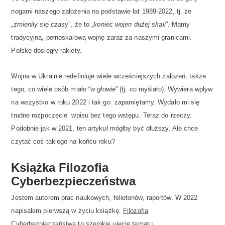
nogami naszego założenia na podstawie lat 1989-2022, tj. że
„
zmieniły się czasy
”, że to „
koniec wojen dużej skali
”. Mamy
tradycyjną, pełnoskalową wojnę zaraz za naszymi granicami.
Polskę dosięgły rakiety.
Wojna w Ukrainie redefiniuje wiele wcześniejszych założeń, także
tego, co wiele osób miało “
w głowie
” (tj. co myślało). Wywiera wpływ
na wszystko w roku 2022 i tak go zapamiętamy. Wydało mi się
trudne rozpoczęcie wpisu bez tego wstępu. Teraz do rzeczy.
Podobnie jak w 2021, ten artykuł mógłby być dłuższy. Ale chce
czytać coś takiego na końcu roku?
Książka Filozofia
Cyberbezpieczeństwa
Jestem autorem prac naukowych, felietonów, raportów. W 2022
napisałem pierwszą w życiu książkę.
Filozofia
Cyberbezpieczeństwa
to szerokie ujęcie tematu