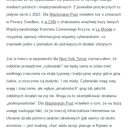
mediach polskich i międzynarodowych. Z powodów prozaicznych tu
jedynie skrót z 2022. Dla
Washington Post
mówiłem też o zmianach
w Privacy Sandbox, a
w CNN
o zhakowaniu wrażliwej bazy danych
Międzynarodowego Komitetu Czerwonego Krzyża, w
Le Monde
o
rosyjskiej operacji informacyjnej wspartej cyberatakiem, co
stanowiło jedno z preludium do późniejszych działań zbrojnych.
Już w marcu w wypowiedzi dla
New York Times
zaznaczałem, że
oddolnie prowadzone „cyberataki” nie będą same w sobie mieć
wielkiego znaczenia na skalę typowej i tradycyjnej wojny gdzie giną
ludzie, a niszczone są budynki. I nie miały. Cyberataki mają swą
wagę i znaczenie, ale wpływ „amatorskich” grup lub jakichś
oddolnych działań raczej nie. Mogą za to skomplikować działania
„
profesjonalistów
”. Dla
Washington Post
mówiłem o tym, że na dużą
uwagę zasługuje fakt, że [w marcu] infrastruktura internetowa na
Ukrainie działa pomimo ataków rakietowych (jak wiemy od okolic
września — jest trudniej, choć wielu wciąż pracuje w Kijowie w