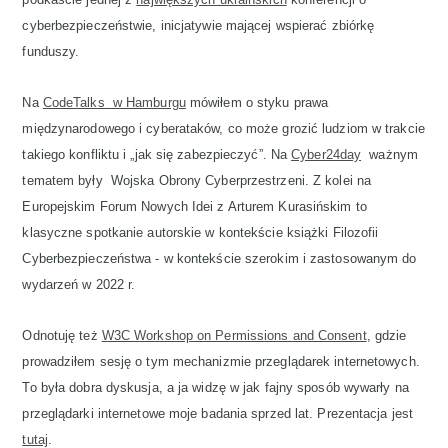
cyberbezpieczeństwie, inicjatywie mającej wspierać zbiórkę
funduszy.
Na
CodeTalks w Hamburgu
mówiłem o styku prawa
międzynarodowego i cyberataków, co może grozić ludziom w trakcie
takiego konfliktu i „jak się zabezpieczyć”. Na
Cyber24day
ważnym
tematem były Wojska Obrony Cyberprzestrzeni. Z kolei na
Europejskim Forum Nowych Idei z Arturem Kurasińskim to
klasyczne spotkanie autorskie w kontekście książki Filozofii
Cyberbezpieczeństwa - w kontekście szerokim i zastosowanym do
wydarzeń w 2022 r.
Odnotuję też
W3C Workshop on Permissions and Consent
, gdzie
prowadziłem sesję o tym mechanizmie przeglądarek internetowych.
To była dobra dyskusja, a ja widzę w jak fajny sposób wywarły na
przeglądarki internetowe moje badania sprzed lat. Prezentacja jest
tutaj
.