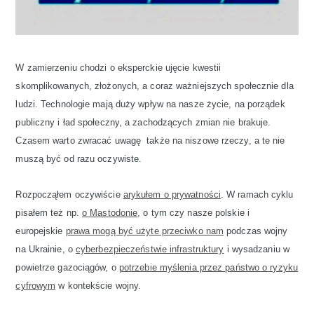
W zamierzeniu chodzi o eksperckie ujęcie kwestii
skomplikowanych, złożonych, a coraz ważniejszych społecznie dla
ludzi. Technologie mają duży wpływ na nasze życie, na porządek
publiczny i ład społeczny, a zachodzących zmian nie brakuje.
Czasem warto zwracać uwagę także na niszowe rzeczy, a te nie
muszą być od razu oczywiste.
Rozpocząłem oczywiście
arykułem o prywatności
. W ramach cyklu
pisałem też np.
o Mastodonie
, o tym czy nasze polskie i
europejskie
prawa mogą być użyte przeciwko nam
podczas wojny
na Ukrainie, o
cyberbezpieczeństwie infrastruktury
i wysadzaniu w
powietrze gazociągów, o
potrzebie myślenia przez państwo o ryzyku
cyfrowym
w kontekście wojny.