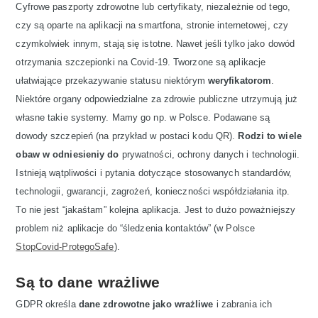
Cyfrowe paszporty zdrowotne lub certyfikaty, niezależnie od tego,
czy są oparte na aplikacji na smartfona, stronie internetowej, czy
czymkolwiek innym, stają się istotne. Nawet jeśli tylko jako dowód
otrzymania szczepionki na Covid-19. Tworzone są aplikacje
ułatwiające przekazywanie statusu niektórym
weryfikatorom
.
Niektóre organy odpowiedzialne za zdrowie publiczne utrzymują już
własne takie systemy. Mamy go np. w Polsce. Podawane są
dowody szczepień (na przykład w postaci kodu QR).
Rodzi to wiele
obaw w odniesieniy do
prywatności, ochrony danych i technologii.
Istnieją wątpliwości i pytania dotyczące stosowanych standardów,
technologii, gwarancji, zagrożeń, konieczności współdziałania itp.
To nie jest “jakaśtam” kolejna aplikacja. Jest to dużo poważniejszy
problem niż aplikacje do “śledzenia kontaktów” (w Polsce
StopCovid-ProtegoSafe
).
Są to dane wrażliwe
GDPR określa
dane zdrowotne jako wrażliwe
i zabrania ich