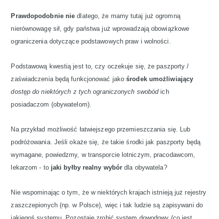
Prawdopodobnie nie
dlatego, że mamy tutaj już ogromną
nierównowagę sił, gdy państwa już wprowadzają obowiązkowe
ograniczenia dotyczące podstawowych praw i wolności.
Podstawową kwestią jest to, czy oczekuje się, że paszporty /
zaświadczenia będą funkcjonować jako
środek umożliwiający
dostęp do niektórych z tych ograniczonych swobód
ich
posiadaczom (obywatelom).
Na przykład możliwość łatwiejszego przemieszczania się. Lub
podróżowania. Jeśli okaże się, że takie środki jak paszporty będą
wymagane, powiedzmy, w transporcie lotniczym, pracodawcom,
lekarzom - to
jaki byłby realny wybór
dla obywatela?
Nie wspominając o tym, że w niektórych krajach istnieją już rejestry
zaszczepionych (np. w Polsce), więc i tak ludzie są zapisywani do
jakiegoś systemu. Pozostaje zrobić system dowodowy (co jest