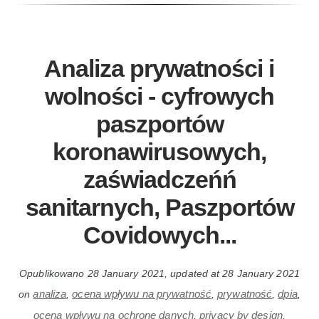
Analiza prywatności i
wolności - cyfrowych
paszportów
koronawirusowych,
zaświadczeńń
sanitarnych, Paszportów
Covidowych...
Opublikowano
28 January 2021
, updated at
28 January 2021
analiza
ocena wpływu na prywatność
prywatność
dpia
on
,
,
,
,
ocena wpływu na ochronę danych
privacy by design
,
,