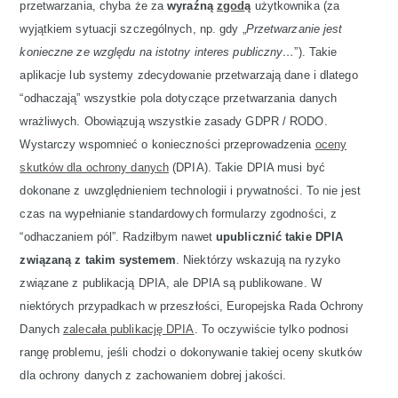
przetwarzania, chyba że za
wyraźną
zgod
ą
użytkownika (za
wyjątkiem sytuacji szczególnych, np. gdy „
Przetwarzanie jest
konieczne ze względu na istotny interes publiczny…
”). Takie
aplikacje lub systemy zdecydowanie przetwarzają dane i dlatego
“odhaczają” wszystkie pola dotyczące przetwarzania danych
wrażliwych. Obowiązują wszystkie zasady GDPR / RODO.
Wystarczy wspomnieć o konieczności przeprowadzenia
oceny
skutków dla ochrony danych
(DPIA). Takie DPIA musi być
dokonane z uwzględnieniem technologii i prywatności. To nie jest
czas na wypełnianie standardowych formularzy zgodności, z
“odhaczaniem pól”. Radziłbym nawet
upublicznić takie DPIA
związaną z takim systemem
. Niektórzy wskazują na ryzyko
związane z publikacją DPIA, ale DPIA są publikowane. W
niektórych przypadkach w przeszłości, Europejska Rada Ochrony
Danych
zalecała publikację DPIA
. To oczywiście tylko podnosi
rangę problemu, jeśli chodzi o dokonywanie takiej oceny skutków
dla ochrony danych z zachowaniem dobrej jakości.