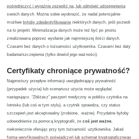
pośredniczyć i wyraźnie zezwolić na, lub odmówić udostępnienia
swoich danych. Można sobie wyobrazić, że nadal potencjalnie
możliwe
byłoby zdeidentyfikowanie
niektórych danych, jeśli pozwoli
na to projekt. Minimalizacja danych może też być po prostu
zrealizowana poprzez wysłanie jak najmniejszej ilości danych.
Czasami bez danych o tożsamości użytkownika. Czasami bez daty
badania/szczepienia (tylko dowód jego ważności).
Certyfikaty chroniące prywatność?
Najprostszy przepływ informacji uwzględniający prywatność
(przypadek użycia) lub scenariusz użycia może wyglądać
następująco. “Zbliżasz” paszport medyczny w pobliżu czytnika na
lotnisku (lub coś w tym stylu), a czytnik sprawdza, czy status
szczepień jest akceptowalny (zrobione, ważne). Przydatne byłoby
udowodnienie za pomocą kryptografii, że
coś jest ważne
,
niekoniecznie oferując przy tym tożsamość użytkownika. Jakaś
forma
weryfikowalnych poświadczeń
lub schemat kryptograficznego