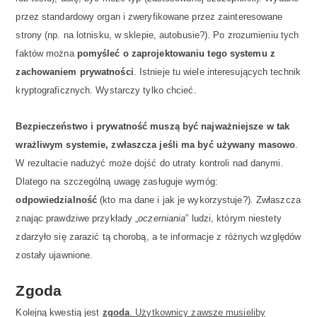
przez standardowy organ i zweryfikowane przez zainteresowane
strony (np. na lotnisku, w sklepie, autobusie?). Po zrozumieniu tych
faktów można
pomyśleć o zaprojektowaniu tego systemu z
zachowaniem prywatności
. Istnieje tu wiele interesujących technik
kryptograficznych. Wystarczy tylko chcieć.
Bezpieczeństwo i prywatność muszą być najważniejsze w tak
wrażliwym systemie, zwłaszcza jeśli ma być używany masowo
.
W rezultacie nadużyć może dojść do utraty kontroli nad danymi.
Dlatego na szczególną uwagę zasługuje wymóg:
odpowiedzialność
(kto ma dane i jak je wykorzystuje?). Zwłaszcza
znając prawdziwe przykłady „
oczerniania
” ludzi, którym niestety
zdarzyło się zarazić tą chorobą, a te informacje z różnych względów
zostały ujawnione.
Zgoda
Kolejną kwestią jest
zgoda
. Użytkownicy zawsze musieliby