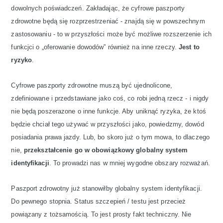
dowolnych poświadczeń. Zakładając, że cyfrowe paszporty
zdrowotne będą się rozprzestrzeniać - znajdą się w powszechnym
zastosowaniu - to w przyszłości może być możliwe rozszerzenie ich
funkcjci o „oferowanie dowodów” również na inne rzeczy.
Jest to
ryzyko
.
Cyfrowe paszporty zdrowotne muszą być ujednolicone,
zdefiniowane i przedstawiane jako coś, co robi jedną rzecz - i nigdy
nie będą poszerazone o inne funkcje. Aby uniknąć ryzyka, że ​​ktoś
będzie chciał tego używać w przyszłości jako, powiedzmy, dowód
posiadania prawa jazdy. Lub, bo skoro już o tym mowa, to dlaczego
nie,
przekształcenie go w obowiązkowy globalny system
identyfikacji
. To prowadzi nas w mniej wygodne obszary rozważań.
Paszport zdrowotny już stanowiłby globalny system identyfikacji.
Do pewnego stopnia. Status szczepień / testu jest przecież
powiązany z tożsamością. To jest prosty fakt techniczny. Nie