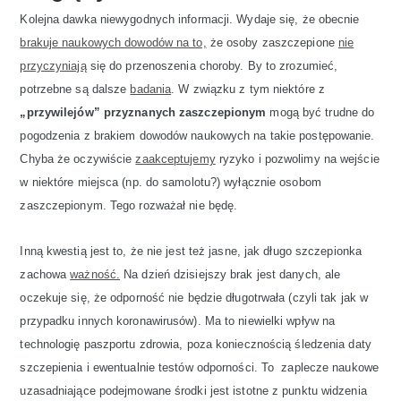
Kolejna dawka niewygodnych informacji. Wydaje się, że obecnie
brakuje naukowych dowodów na to,
że osoby zaszczepione
nie
przyczyniają
się do przenoszenia choroby. By to zrozumieć,
potrzebne są dalsze
badania
. W związku z tym niektóre z
„przywilejów” przyznanych zaszczepionym
mogą być trudne do
pogodzenia z brakiem dowodów naukowych na takie postępowanie.
Chyba że oczywiście
zaakceptujemy
ryzyko i pozwolimy na wejście
w niektóre miejsca (np. do samolotu?) wyłącznie osobom
zaszczepionym. Tego rozważał nie będę.
Inną kwestią jest to, że nie jest też jasne, jak długo szczepionka
zachowa
ważność.
Na dzień dzisiejszy brak jest danych, ale
oczekuje się, że odporność nie będzie długotrwała (czyli tak jak w
przypadku innych koronawirusów). Ma to niewielki wpływ na
technologię paszportu zdrowia, poza koniecznością śledzenia daty
szczepienia i ewentualnie testów odporności. To zaplecze naukowe
uzasadniające podejmowane środki jest istotne z punktu widzenia