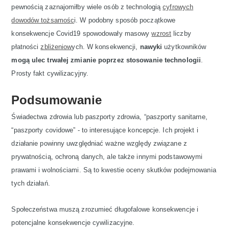
pewnością zaznajomiłby wiele osób z technologią
cyfrowych
dowodów tożsamośc
i. W podobny sposób początkowe
konsekwencje Covid19 spowodowały masowy
wzrost
liczby
płatności
zbliżeniow
ych. W konsekwencji,
nawyki
użytkowników
mogą ulec trwałej zmianie poprzez stosowanie technologii
.
Prosty fakt cywilizacyjny.
Podsumowanie
Świadectwa zdrowia lub paszporty zdrowia, “paszporty sanitarne,
“paszporty covidowe” - to interesujące koncepcje. Ich projekt i
działanie powinny uwzględniać ważne względy związane z
prywatnością, ochroną danych, ale także innymi podstawowymi
prawami i wolnościami. Są to kwestie oceny skutków podejmowania
tych działań.
Społeczeństwa muszą zrozumieć długofalowe konsekwencje i
potencjalne konsekwencje cywilizacyjne.