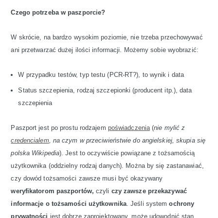
Czego potrzeba w paszporcie?
W skrócie, na bardzo wysokim poziomie, nie trzeba przechowywać
ani przetwarzać dużej ilości informacji. Możemy sobie wyobrazić:
W przypadku testów, typ testu (PCR-RT?), to wynik i data
Status szczepienia, rodzaj szczepionki (producent itp.), data
szczepienia
Paszport jest po prostu rodzajem
poświadczenia
(
nie mylić z
credencialem
, na czym w przeciwieństwie do angielskiej, skupia się
polska Wikipedia
). Jest to oczywiście powiązane z tożsamością
użytkownika (oddzielny rodzaj danych). Można by się zastanawiać,
czy dowód tożsamości zawsze musi być okazywany
weryfikatorom paszportów,
czyli
czy zawsze przekazywać
informacje o tożsamości użytkownika
. Jeśli system
ochrony
prywatności
jest dobrze zaprojektowany, może udowodnić stan