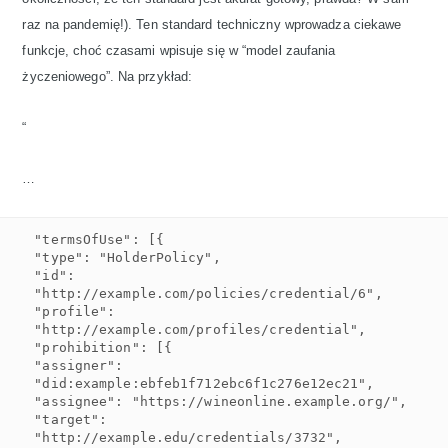
raz na pandemię!). Ten standard techniczny wprowadza ciekawe
funkcje, choć czasami wpisuje się w “model zaufania
życzeniowego”. Na przykład:
“
…
"termsOfUse": [{

"type": "HolderPolicy",

"id": 
"http://example.com/policies/credential/6",

"profile": 
"http://example.com/profiles/credential",

"prohibition": [{

"assigner": 
"did:example:ebfeb1f712ebc6f1c276e12ec21",

"assignee": "https://wineonline.example.org/",

"target": 
"http://example.edu/credentials/3732",
