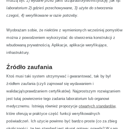
muszą być
1) wydane przez jakiś urząd/autorytet/instytucję, jak np.
laboratorium 2) gdzieś przechowywane, 3) użyte do stworzenia
czegoś, 4) weryfikowane w razie potrzeby
.
Wyobrażam sobie, że niektóre z wymienionych wcześniej pomysłów
można z powodzeniem wykorzystać do stworzenia konstrukcji z
wbudowaną prywatnością. Aplikacje, aplikacje weryfikujące,
infrastruktury.
Źródło zaufania
Ktoś musi taki system utrzymywać i gwarantować, tak by był
źródłem zaufania (czyli zajmował się wydawaniem i
walidacją/sprawdzaniem certyfikatów). Najprostszym rozwiązaniem
jest tutaj powierzenie tego zadania laboratorium lub organowi
medycznemu. Istnieją również propozycje
otwartych standardów,
które oferują w praktyce część funkcji weryfikowalnych
poświadczeń. Ich użycie powinno być bardzo proste (co za zbieg
okoliczności, że ten standard jest akurat gotowy, prawda? W sam