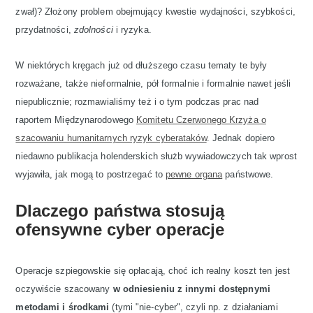
zwał)? Złożony problem obejmujący kwestie wydajności, szybkości,
przydatności,
zdolności
i ryzyka.
W niektórych kręgach już od dłuższego czasu tematy te były
rozważane, także nieformalnie, pół formalnie i formalnie nawet jeśli
niepublicznie; rozmawialiśmy też i o tym podczas prac nad
raportem Międzynarodowego
Komitetu Czerwonego Krzyża o
szacowaniu humanitarnych ryzyk cyberataków
. Jednak dopiero
niedawno publikacja holenderskich służb wywiadowczych tak wprost
wyjawiła, jak mogą to postrzegać to
pewne organa
państwowe.
Dlaczego państwa stosują
ofensywne cyber operacje
Operacje szpiegowskie się opłacają, choć ich realny koszt ten jest
oczywiście szacowany
w odniesieniu z innymi dostępnymi
metodami i środkami
(tymi "nie-cyber", czyli np. z działaniami