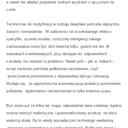
a nawet nie władać poprawnie żadnym językiem z ojczystym na
czele.
Technicznie do modyfikacji w rodzaju deepfake potrzeba algorytmu,
danych i komputerów. W zależności od oczekiwanego efektu i
specyfiki, uczenie modelu sztucznej inteligencji takiego
zastosowania może być dziś kwestią kilku godzin lub dni. W
warunkach kontrolowanych, przy dostępie do odpowiednich
zasobów, nie stanowi to problemu. Nawet jeśli – jak w Indiach –
wciąż zachodzi potrzeba podłożenia zachowania, czyli
przeczytania przemówienia z odpowiednią dykcją i intonacją.
Wydaje się, że algorytmiczna automatyzacja produkcji przemówień
polityków, dyplomatów i biznesmenów to tylko kwestia czasu.
Być może już za kilka lat, mając odpowiednie dane startowe, będzie
można tworzyć realistyczny i spersonalizowany przekaz na dużo
większą skalę. Da to wtedy posiadaczom technologii ewidentną
przewagę w komunikacji na wielu poziomach. Publicznie znana i