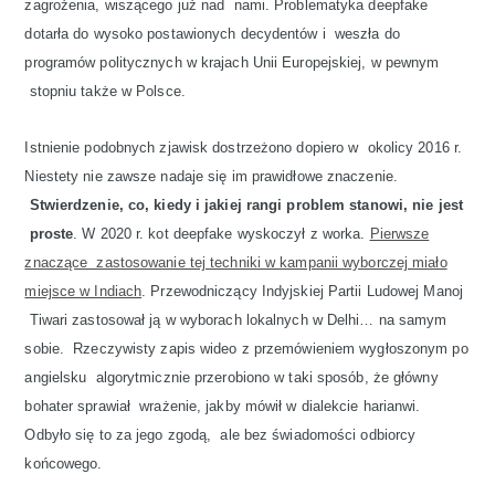
zagrożenia, wiszącego już nad nami. Problematyka deepfake
dotarła do wysoko postawionych decydentów i weszła do
programów politycznych w krajach Unii Europejskiej, w pewnym
stopniu także w Polsce.
Istnienie podobnych zjawisk dostrzeżono dopiero w okolicy 2016 r.
Niestety nie zawsze nadaje się im prawidłowe znaczenie.
Stwierdzenie, co, kiedy i jakiej rangi problem stanowi, nie jest
proste
. W 2020 r. kot deepfake wyskoczył z worka.
Pierwsze
znaczące zastosowanie tej techniki w kampanii wyborczej miało
miejsce w Indiach
. Przewodniczący Indyjskiej Partii Ludowej Manoj
Tiwari zastosował ją w wyborach lokalnych w Delhi… na samym
sobie. Rzeczywisty zapis wideo z przemówieniem wygłoszonym po
angielsku algorytmicznie przerobiono w taki sposób, że główny
bohater sprawiał wrażenie, jakby mówił w dialekcie harianwi.
Odbyło się to za jego zgodą, ale bez świadomości odbiorcy
końcowego.