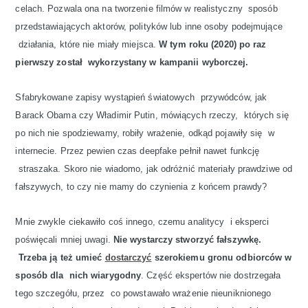
celach. Pozwala ona na tworzenie filmów w realistyczny sposób
przedstawiających aktorów, polityków lub inne osoby podejmujące
działania, które nie miały miejsca.
W tym roku (2020) po raz
pierwszy został wykorzystany w kampanii wyborczej.
Sfabrykowane zapisy wystąpień światowych przywódców, jak
Barack Obama czy Władimir Putin, mówiących rzeczy, których się
po nich nie spodziewamy, robiły wrażenie, odkąd pojawiły się w
internecie. Przez pewien czas deepfake pełnił nawet funkcję
straszaka. Skoro nie wiadomo, jak odróżnić materiały prawdziwe od
fałszywych, to czy nie mamy do czynienia z końcem prawdy?
Mnie zwykle ciekawiło coś innego, czemu analitycy i eksperci
poświęcali mniej uwagi.
Nie wystarczy stworzyć fałszywkę.
Trzeba ją też umieć
dostarczyć
szerokiemu gronu odbiorców w
sposób dla nich wiarygodny
. Część ekspertów nie dostrzegała
tego szczegółu, przez co powstawało wrażenie nieuniknionego