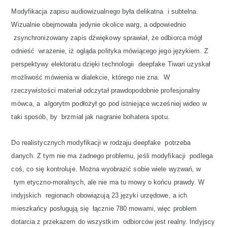
Modyfikacja zapisu audiowizualnego była delikatna i subtelna.
Wizualnie obejmowała jedynie okolice warg, a odpowiednio
zsynchronizowany zapis dźwiękowy sprawiał, że odbiorca mógł
odnieść wrażenie, iż ogląda polityka mówiącego jego językiem. Z
perspektywy elektoratu dzięki technologii deepfake Tiwari uzyskał
możliwość mówienia w dialekcie, którego nie zna. W
rzeczywistości materiał odczytał prawdopodobnie profesjonalny
mówca, a algorytm podłożył go pod istniejące wcześniej wideo w
taki sposób, by brzmiał jak nagranie bohatera spotu.
Do realistycznych modyfikacji w rodzaju deepfake potrzeba
danych. Z tym nie ma żadnego problemu, jeśli modyfikacji podlega
coś, co się kontroluje. Można wyobrazić sobie wiele wyzwań, w
tym etyczno-moralnych, ale nie ma tu mowy o końcu prawdy. W
indyjskich regionach obowiązują 23 języki urzędowe, a ich
mieszkańcy posługują się łącznie 780 mowami, więc problem
dotarcia z przekazem do wszystkim odbiorców jest realny. Indyjscy