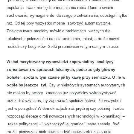
popularna twarz nie będzie musiała nic robić. Dane o swoim
zachowaniu, wymagane do dalszego przetwarzania, udostępni tylko
raz. Od tej pory wszystko można stworzyć automatycznie.
Znajoma twarz mogłaby mówić o problemach ważnych dla
lokalnych społeczności na poziomie gmin, miast, a może nawet
osiedli czy budynków. Setki przemówień w tym samym czasie.
Wkład merytoryczny wypowiedzi zapewnialiby analitycy
zorientowani w sprawach lokalnych, podczas gdy główny
bohater spotu w tym czasie piłby kawę przy serniczku. O ile w
ogóle by jeszcze żył.
Czy w niektórych systemach autorytarnych
nie można by twarzy zmarłego już przywódcy wykorzystywać
przez dłuższy czas, by zapewniać społeczeństwo, że wszystko
jest w porządku? W demokracjach zaś prędzej czy później trzeba
rozpocząć debatę o roli nowoczesnych technologii w komunikacji –
także politycznej – i wyznaczyć jej granice i jasne zasady. Być
może pierwszą z nich powinien być obowiązek oznaczania