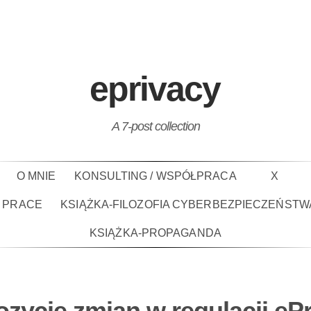
eprivacy
A 7-post collection
O MNIE
KONSULTING / WSPÓŁPRACA
X
PRACE
KSIĄŻKA-FILOZOFIA CYBERBEZPIECZEŃSTW
KSIĄŻKA-PROPAGANDA
zycje zmian w regulacji eP