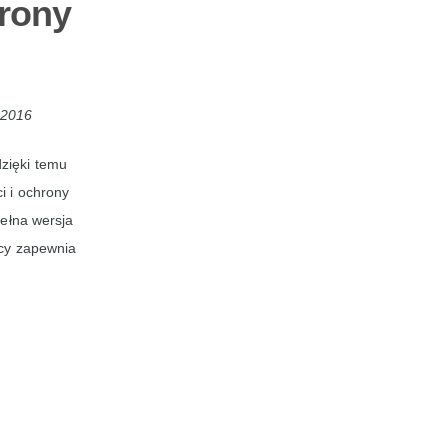
rony
 2016
dzięki temu
i i ochrony
pełna wersja
acy zapewnia