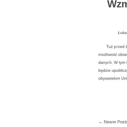
Wzm
Łuka
Tuż przed ś
możliwość obser
danych. W tym t
będzie upublicz
obywatelom Unii
←
Newer Post