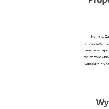
Komisja Eu
analizowałem sz
zmianami zapro
wciąż zapewnia 
komunikatory t
Wyc