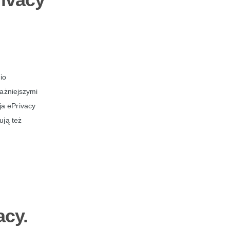
io
ważniejszymi
ja ePrivacy
ują też
acy.