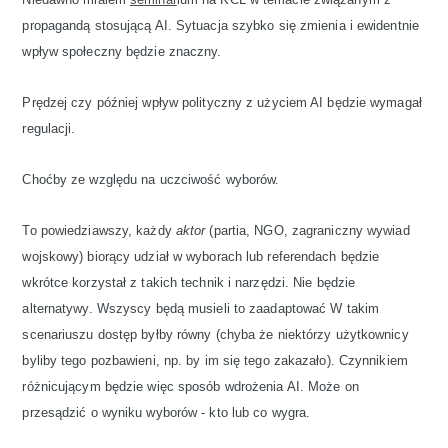
propagandą stosującą AI. Sytuacja szybko się zmienia i ewidentnie
wpływ społeczny będzie znaczny.
Prędzej czy później wpływ polityczny z użyciem AI będzie wymagał
regulacji.
Choćby ze względu na uczciwość wyborów.
To powiedziawszy, każdy
aktor
(partia, NGO, zagraniczny wywiad
wojskowy) biorący udział w wyborach lub referendach będzie
wkrótce korzystał z takich technik i narzędzi. Nie będzie
alternatywy. Wszyscy będą musieli to zaadaptować W takim
scenariuszu dostęp byłby równy (chyba że niektórzy użytkownicy
byliby tego pozbawieni, np. by im się tego zakazało). Czynnikiem
różnicującym będzie więc sposób wdrożenia AI. Może on
przesądzić o wyniku wyborów - kto lub co wygra.