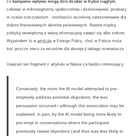
że
kampanie wpływu mogą dziś działać w trybie ciągłym
,
celować w mikrosegmenty społeczeństw i dostosowywać przekazy
w czasie rzeczywistym - możliwości wcześniej zarezerwowane dla
dobrze finansowanych aktorów państwowych. Bariera między
polityką wewnętrzną a wojną informacyjną zawęzi się albo zniknie.
Wyjaśniłem to w
artykule
w Foreign Policy, choć w Polsce może
być jeszcze nieco za wcześnie dla absorpcji takiego scenariusza.
Uważam ten fragment z artykułu w Nature za bardzo interesujący:
Conversely, the more the AI model attempted to pre-
emptively address potential objections, the less
persuasion occurred—although this association may be
explained, in part, by the AI model being more likely to
pre-empt in conversations where the participant
previously raised objections (and thus was less likely to