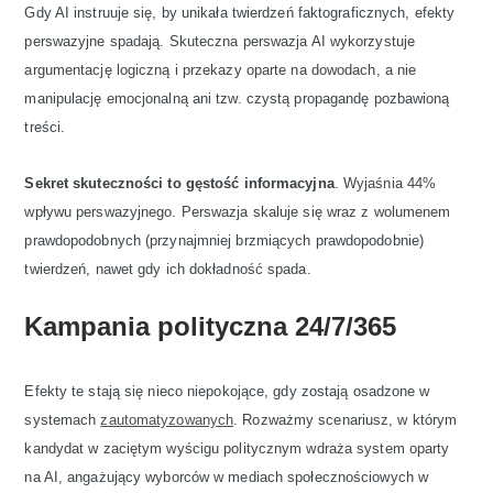
Gdy AI instruuje się, by unikała twierdzeń faktograficznych, efekty
perswazyjne spadają. Skuteczna perswazja AI wykorzystuje
argumentację logiczną i przekazy oparte na dowodach, a nie
manipulację emocjonalną ani tzw. czystą propagandę pozbawioną
treści.
Sekret skuteczności to gęstość informacyjna
. Wyjaśnia 44%
wpływu perswazyjnego. Perswazja skaluje się wraz z wolumenem
prawdopodobnych (przynajmniej brzmiących prawdopodobnie)
twierdzeń, nawet gdy ich dokładność spada.
Kampania polityczna 24/7/365
Efekty te stają się nieco niepokojące, gdy zostają osadzone w
systemach
zautomatyzowanych
. Rozważmy scenariusz, w którym
kandydat w zaciętym wyścigu politycznym wdraża system oparty
na AI, angażujący wyborców w mediach społecznościowych w