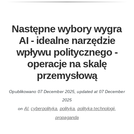
Następne wybory wygra
AI - idealne narzędzie
wpływu politycznego -
operacje na skalę
przemysłową
Opublikowano
07 December 2025
, updated at
07 December
2025
AI
cyberpolityka
polityka
polityka technologii
on
,
,
,
,
propaganda