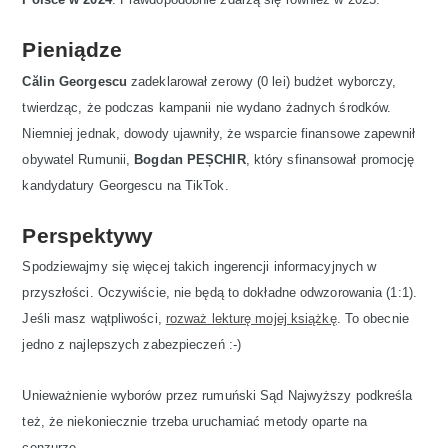
Pieniądze
Călin Georgescu
zadeklarował zerowy (0 lei) budżet wyborczy,
twierdząc, że podczas kampanii nie wydano żadnych środków.
Niemniej jednak, dowody ujawniły, że wsparcie finansowe zapewnił
obywatel Rumunii,
Bogdan PEȘCHIR
, który sfinansował promocję
kandydatury Georgescu na TikTok.
Perspektywy
Spodziewajmy się więcej takich ingerencji informacyjnych w
przyszłości. Oczywiście, nie będą to dokładne odwzorowania (1:1).
Jeśli masz wątpliwości,
rozważ lekturę mojej książkę
. To obecnie
jedno z najlepszych zabezpieczeń :-)
Unieważnienie wyborów przez rumuński Sąd Najwyższy podkreśla
też, że niekoniecznie trzeba uruchamiać metody oparte na
cenzurze.