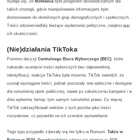
wydaje się, że
Mołdawia
była poligonem doświadczalnym dla
takich strategii, gdzie manipulowanie informacjami było
dostosowane do określonych grup demograficznych i społecznych.
Treści odzwierciedlały bieżące wydarzenia polityczne, zwiększając
ich skuteczność.
(Nie)działania TikToka
Pomimo decyzji
Centralnego Biura Wyborczego (BEC)
, które
nakazało usunięcie treści wyborczych bez odpowiedniej
identyfikacji, reakcja TikToka była mizerna. TikTok twierdził, że
usunął wymagane treści, jednak pozostały one widoczne i dostępne
dla rumuńskiej opinii publicznej, nawet po zakończeniu kampanii i w
dniu wyborów, łamiąc tym samym rumuńskie prawo. Co więcej,
TikTok zaklasyfikował niektóre z tych postów jako treści
rozrywkowe, co pozwoliło na ich szerokie wyświetlanie.
Tego typu przypadki zdarzały się nie tylko w Rumunii.
Także w
Polsce w 2024
. Prawdopodobnie zdarzą się również w 2025.