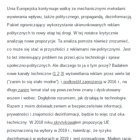
Unia Europejska kontynuuje walkę ze mechanicznymi metodami
wywierania wpływu, także politycznego, propagandą, dezinformacją.
Pakiet ograniczający wykorzystanie ukierunkowanych reklam
politycznych to nowy etap tej drogi. W tej notatce krytycznie
analizuję nowe propozycje. Ta analiza pomoże również zrozumieć,
co może się stać w przyszłości z reklamami nie-politycznymi. Jest
to też interesujący problem na przeci,ęciu technologii i spraw
społeczno-politycznych. Ale dlaczego to ja o tym piszę? Badałem
nowe kanały techniczne (
1
2
3
) wyświetlania reklam przez wiele lat
(“zanim to się stało modne”). i
podkreślił zagrożenia
w 2016 r., na
długo
zanim
temat stał się powszechnie znany i dyskutowany
wszem i wobec. Dogłębnie rozumiem, jak działają te technologie.
Razem z moim doświadczeniem w bezpieczeństwie informacji,
prywatności i znajomości dezinformacji, będzie to więc rzut oka
techniczny. W 2018 roku
skrytykował
em propozycję UE
przeznaczoną na wybory w 2019 r., twierdząc, że ryzyko
dezinformacji w wyborach w 2019 r. jest przesadzone. Miałem rację.