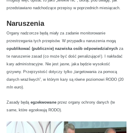
mogliby więc opisać to jako „wielkie nic”, biorąc pod uwagę, jak
przedstawiano nadchodzące przepisy w poprzednich miesiącach.
Naruszenia
Organy nadzorcze będą miały za zadanie monitorowanie
przestrzegania tych przepisów. W przypadku naruszenia mogą
opublikować (publicznie) nazwiska osób odpowiedzialnych
za
te naruszenie zasad (co może być dość penalizujące!). I nakładać
kary administracyjne. Nie jest jasne, jaka będzie wysokość
grzywny. Przejrzystość dotyczy tylko „targetowania za pomocą
danych wrażliwych”, w którym kary są równe poziomowi RODO (20
mln euro).
Zasady będą
egzekwowane
przez organy ochrony danych (te
same, które egzekwują RODO).