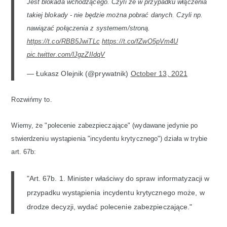
Jest blokada wchodzącego. Czyli że w przypadku włączenia
takiej blokady - nie będzie można pobrać danych. Czyli np.
nawiązać połączenia z systemem/stroną.
https://t.co/RBB5JwiTLc
https://t.co/fZwO5pVm4U
pic.twitter.com/lJgzZIIdqV
— Łukasz Olejnik (@prywatnik)
October 13, 2021
Rozwińmy to.
Wiemy, że "polecenie zabezpieczające" (wydawane jedynie po
stwierdzeniu wystąpienia "incydentu krytycznego") działa w trybie
art. 67b:
"Art. 67b. 1. Minister właściwy do spraw informatyzacji w
przypadku wystąpienia incydentu krytycznego może, w
drodze decyzji, wydać polecenie zabezpieczające."