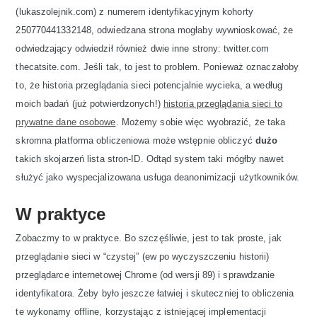
(lukaszolejnik.com) z numerem identyfikacyjnym kohorty
250770441332148, odwiedzana strona mogłaby wywnioskować, że
odwiedzający odwiedził również dwie inne strony: twitter.com
thecatsite.com. Jeśli tak, to jest to problem. Ponieważ oznaczałoby
to, że historia przeglądania sieci potencjalnie wycieka, a według
moich badań (już potwierdzonych!)
historia przeglądania sieci to
prywatne dane osobowe
. Możemy sobie więc wyobrazić, że taka
skromna platforma obliczeniowa może wstępnie obliczyć
dużo
takich skojarzeń lista stron-ID. Odtąd system taki mógłby nawet
służyć jako wyspecjalizowana usługa deanonimizacji użytkowników.
W praktyce
Zobaczmy to w praktyce. Bo szczęśliwie, jest to tak proste, jak
przeglądanie sieci w “czystej” (ew po wyczyszczeniu historii)
przeglądarce internetowej Chrome (od wersji 89) i sprawdzanie
identyfikatora. Żeby było jeszcze łatwiej i skuteczniej to obliczenia
te wykonamy offline, korzystając z istniejącej implementacji