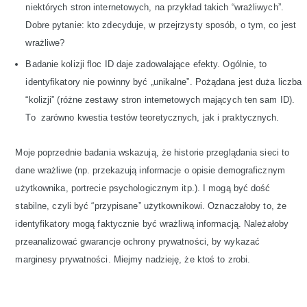
niektórych stron internetowych, na przykład takich “wrażliwych”.
Dobre pytanie: kto zdecyduje, w przejrzysty sposób, o tym, co jest
wrażliwe?
Badanie kolizji floc ID daje zadowalające efekty. Ogólnie, to
identyfikatory nie powinny być „unikalne”. Pożądana jest duża liczba
“kolizji” (różne zestawy stron internetowych mających ten sam ID).
To zarówno kwestia testów teoretycznych, jak i praktycznych.
Moje poprzednie badania wskazują, że historie przeglądania sieci to
dane wrażliwe (np. przekazują informacje o opisie demograficznym
użytkownika, portrecie psychologicznym itp.). I mogą być dość
stabilne, czyli być “przypisane” użytkownikowi. Oznaczałoby to, że
identyfikatory mogą faktycznie być wrażliwą informacją. Należałoby
przeanalizować gwarancje ochrony prywatności, by wykazać
marginesy prywatności. Miejmy nadzieję, że ktoś to zrobi.