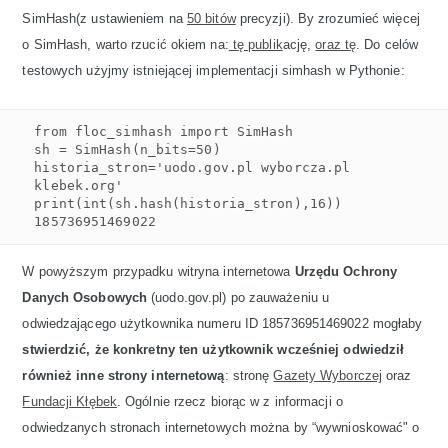
SimHash(z ustawieniem na
50 bitów
precyzji). By zrozumieć więcej
o SimHash, warto rzucić okiem na:
tę publik
ację,
oraz tę
. Do celów
testowych użyjmy istniejącej implementacji simhash w Pythonie:
from floc_simhash import SimHash

sh = SimHash(n_bits=50)

historia_stron='uodo.gov.pl wyborcza.pl 
klebek.org'

print(int(sh.hash(historia_stron),16))

185736951469022
W powyższym przypadku witryna internetowa
Urzędu Ochrony
Danych Osobowych
(uodo.gov.pl) po zauważeniu u
odwiedzającego użytkownika numeru ID 185736951469022 mogłaby
stwierdzić, że konkretny ten użytkownik wcześniej odwiedził
również inne strony internetową
: stronę
Gazety Wyborczej
oraz
Fundacji Kłębek
. Ogólnie rzecz biorąc w z informacji o
odwiedzanych stronach internetowych można by “wywnioskować" o