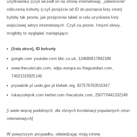
użytkownika (czyli wszedł on na stronę internetową), „
odwrócenie
”
obliczenia kohorty (czyli przejście od ID do poznania listy stron)
byłoby tak proste, jak przejrzenie tabeli w celu uzyskania listy
wejściowej witryn internetowych. Czyli za proste. Innymi słowy,
mogłoby to wyglądać następująco:
(lista stron), ID kohorty
google.com youtube.com bbc.co.uk, 124680817842188
www.thecutecats.com, edps.europa.eu theguardian.com,
74021315925146
prywatnik.pl uodo.gov.pl klebek.org, 827576763515347
lukaszolejnik.com twitter.com thecatsite.com, 250770441332148
[i wiele więcej podobnych, dla różnych kombinacji popularnych stron
internetowych]
W powyższym przypadku, odwiedzając moją stronę