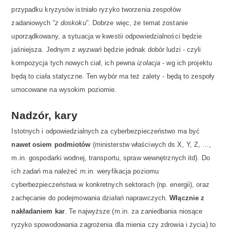
przypadku kryzysów istniało ryzyko tworzenia zespołów
zadaniowych “
z doskoku
”. Dobrze więc, że temat zostanie
uporządkowany, a sytuacja w kwestii odpowiedzialności będzie
jaśniejsza. Jednym z
wyzwań
będzie jednak dobór ludzi - czyli
kompozycja tych nowych ciał, ich pewna
izolacja
- wg ich projektu
będą to ciała statyczne. Ten wybór ma też zalety - będą to zespoły
umocowane na wysokim poziomie.
Nadzór, kary
Istotnych i odpowiedzialnych za cyberbezpieczeństwo ma być
nawet osiem podmiotów
(ministerstw właściwych ds X, Y, Z, …,
m.in. gospodarki wodnej, transportu, spraw wewnętrznych itd). Do
ich zadań ma należeć m.in. weryfikacja poziomu
cyberbezpieczeństwa w konkretnych sektorach (np. energii), oraz
zachęcanie do podejmowania działań naprawczych.
Włącznie z
nakładaniem kar
. Te najwyższe (m.in. za zaniedbania niosące
ryzyko spowodowania zagrożenia dla mienia czy zdrowia i życia) to