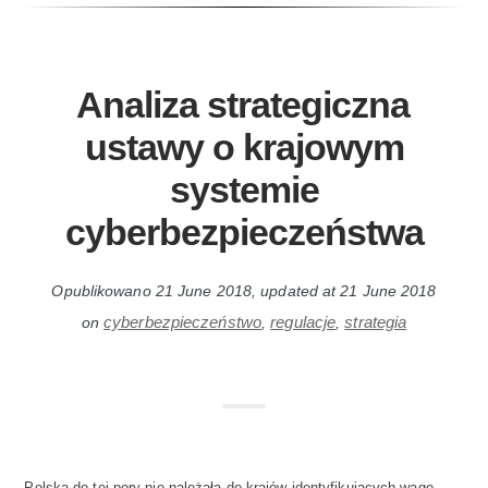
Analiza strategiczna
ustawy o krajowym
systemie
cyberbezpieczeństwa
Opublikowano
21 June 2018
, updated at
21 June 2018
cyberbezpieczeństwo
regulacje
strategia
on
,
,
Polska do tej pory nie należała do krajów identyfikujących wagę