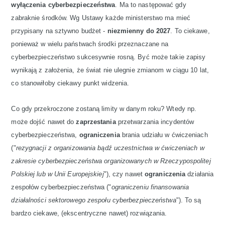
wyłączenia cyberbezpieczeństwa
. Ma to następować gdy
zabraknie środków. Wg Ustawy każde ministerstwo ma mieć
przypisany na sztywno budżet -
niezmienny do 2027
. To ciekawe,
ponieważ w wielu państwach środki przeznaczane na
cyberbezpieczeństwo sukcesywnie rosną. Być może takie zapisy
wynikają z założenia, że świat nie ulegnie zmianom w ciągu 10 lat,
co stanowiłoby ciekawy punkt widzenia.
Co gdy przekroczone zostaną limity w danym roku? Wtedy np.
może dojść nawet do
zaprzestania
przetwarzania incydentów
cyberbezpieczeństwa,
ograniczenia
brania udziału w ćwiczeniach
("
rezygnacji z organizowania bądź uczestnictwa w ćwiczeniach w
zakresie cyberbezpieczeństwa organizowanych w Rzeczypospolitej
Polskiej lub w Unii Europejskiej
"), czy nawet
ograniczenia
działania
zespołów cyberbezpieczeństwa ("
ograniczeniu finansowania
działalności sektorowego zespołu cyberbezpieczeństwa
"). To są
bardzo ciekawe, (ekscentryczne nawet) rozwiązania.