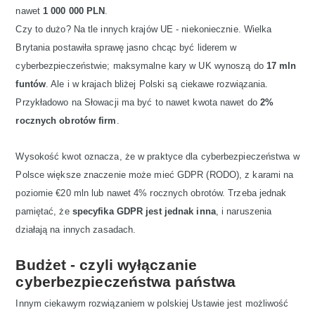
nawet
1 000 000 PLN
.
Czy to dużo? Na tle innych krajów UE - niekoniecznie. Wielka
Brytania postawiła sprawę jasno chcąc być liderem w
cyberbezpieczeństwie; maksymalne kary w UK wynoszą do
17 mln
funtów
. Ale i w krajach bliżej Polski są ciekawe rozwiązania.
Przykładowo na Słowacji ma być to nawet kwota nawet do
2%
rocznych obrotów firm
.
Wysokość kwot oznacza, że w praktyce dla cyberbezpieczeństwa w
Polsce większe znaczenie może mieć GDPR (RODO), z karami na
poziomie €20 mln lub nawet 4% rocznych obrotów. Trzeba jednak
pamiętać, że
specyfika GDPR jest jednak inna
, i naruszenia
działają na innych zasadach.
Budżet - czyli wyłączanie
cyberbezpieczeństwa państwa
Innym ciekawym rozwiązaniem w polskiej Ustawie jest możliwość