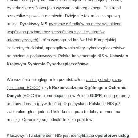
cyberbezpieczeństwa jako wyzwania strategicznego. Ten trend
szczęśliwie powoli się zmienia. Dzieje się tak m.in. za sprawą
unijnej
Dyrektywy NIS
(
w sprawie środków na rzecz wysokiego
wspólnego poziomu bezpieczeństwa sieci i systemów
informatycznych
), która wymaga od krajów Unii Europejskiej
konkretnych działań, uporządkowania sfery cyberbezpieczeństwa
na poziomie podstawowym. Polska implementuje NIS w
Ustawie o
Krajowym Systemie Cyberbezpieczeństwa
.
We wrześniu ubiegłego roku przedstawiłem
analizę strategiczną
“polskiego RODO”
, czyli
Rozporządzenia Ogólnego o Ochronie
Danych
(RODO) implementującego w Polsce
GDPR
, unijną reformę
ochrony danych (prywatności). O pomysłach Polski na NIS już
zabierałem głos, jednak bliski koniec prac to dobry moment na
analizę. Ograniczę się jednak do kilku punktów.
Kluczowym fundamentem NIS jest identyfikacja
operatorów usług