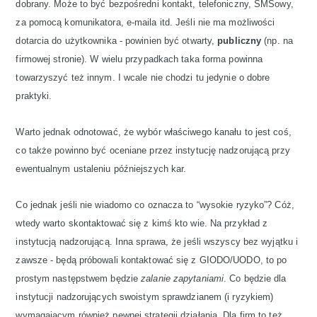
dobrany. Może to być bezpośredni kontakt, telefoniczny, SMSowy,
za pomocą komunikatora, e-maila itd. Jeśli nie ma możliwości
dotarcia do użytkownika - powinien być otwarty,
publiczny
(np. na
firmowej stronie). W wielu przypadkach taka forma powinna
towarzyszyć też innym. I wcale nie chodzi tu jedynie o dobre
praktyki.
Warto jednak odnotować, że wybór właściwego kanału to jest coś,
co także powinno być oceniane przez instytucję nadzorującą przy
ewentualnym ustaleniu późniejszych kar.
Co jednak jeśli nie wiadomo co oznacza to “wysokie ryzyko”? Cóż,
wtedy warto skontaktować się z kimś kto wie. Na przykład z
instytucją nadzorującą. Inna sprawa, że jeśli wszyscy bez wyjątku i
zawsze - będą próbowali kontaktować się z GIODO/UODO, to po
prostym następstwem będzie
zalanie zapytaniami
. Co będzie dla
instytucji nadzorujących swoistym sprawdzianem (i ryzykiem)
wymagającym również pewnej strategii działania. Dla firm to też