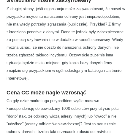
Skradziono nośnik zaszyfrowany
Z drugiej strony, jeśli organizacja może zagwarantować, że nawet w
przypadku incydentu naruszenie ochrony jest nieprawdopodobne,
nie ma wtedy potrzeby zgłaszania (publicznie). Przykład? Z firmy
skradziono pendrive z danymi. Dane te jednak były zabezpieczone
za pomocą szyfrowania i to w dodatku w sposób sensowny. Wtedy
można uznać, że nie doszło do naruszenia ochrony danych i nie
trzeba zgłaszać takiego incydentu. Oczywiście zupełnie inna
sytuacja będzie miała miejsce, gdy kopia bazy danych firmy
znajdzie się przypadkiem w ogólnodostępnym katalogu na stronie
internetowej.
Cena CC może nagle wzrosnąć
Co gdy dział marketingu przypadkiem wyśle masowo
korespondencję do powiedzmy 1000 odbiorców przy użyciu pola
“do/to” (tak, że odbiorcy widzą adresy innych) lub “dw/cc” a nie
“udw/bcc” (adresy odbiorców niewidoczne)? Jest to naruszenie
ochrony danych i trzeba taki przypadek zgłosić do instytucji