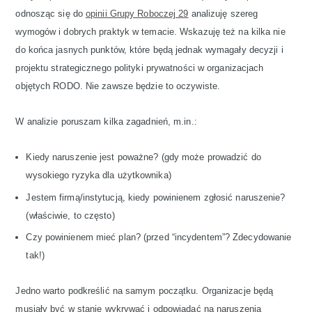
odnosząc się do
opinii Grupy Roboczej 29
analizuję szereg
wymogów i dobrych praktyk w temacie. Wskazuję też na kilka nie
do końca jasnych punktów, które będą jednak wymagały decyzji i
projektu strategicznego polityki prywatności w organizacjach
objętych RODO. Nie zawsze będzie to oczywiste.
W analizie poruszam kilka zagadnień, m.in.:
Kiedy naruszenie jest poważne? (gdy może prowadzić do
wysokiego ryzyka dla użytkownika)
Jestem firmą/instytucją, kiedy powinienem zgłosić naruszenie?
(właściwie, to często)
Czy powinienem mieć plan? (przed “incydentem”? Zdecydowanie
tak!)
Jedno warto podkreślić na samym początku. Organizacje będą
musiały być w stanie wykrywać i odpowiadać na naruszenia