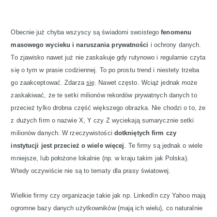
Obecnie już chyba wszyscy są świadomi swoistego
fenomenu
masowego wycieku i naruszania prywatności
i ochrony danych.
To zjawisko nawet już nie zaskakuje gdy rutynowo i regularnie czyta
się o tym w prasie codziennej. To po prostu trend i niestety trzeba
go zaakceptować. Zdarza
się
. Nawet często. Wciąż jednak może
zaskakiwać, że te setki milionów rekordów prywatnych danych to
przecież tylko drobna część większego obrazka. Nie chodzi o to, że
z dużych firm o nazwie X, Y czy Z wyciekają sumarycznie setki
milionów danych. W rzeczywistości
dotkniętych firm czy
instytucji jest przecież o wiele więcej
. Te firmy są jednak o wiele
mniejsze, lub położone lokalnie (np. w kraju takim jak Polska).
Wtedy oczywiście nie są to tematy dla prasy światowej.
Wielkie firmy czy organizacje takie jak np. LinkedIn czy Yahoo mają
ogromne bazy danych użytkowników (mają ich wielu), co naturalnie