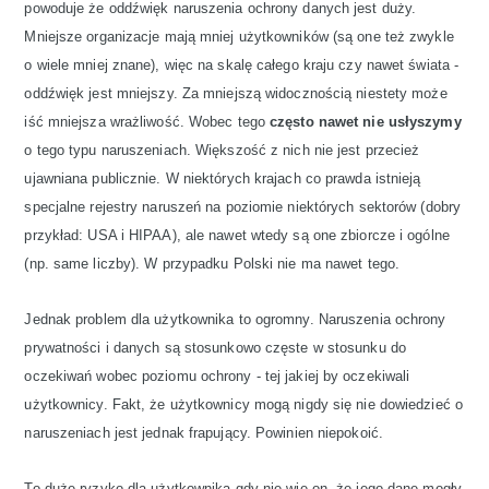
powoduje że oddźwięk naruszenia ochrony danych jest duży.
Mniejsze organizacje mają mniej użytkowników (są one też zwykle
o wiele mniej znane), więc na skalę całego kraju czy nawet świata -
oddźwięk jest mniejszy. Za mniejszą widocznością niestety może
iść mniejsza wrażliwość. Wobec tego
często nawet nie usłyszymy
o tego typu naruszeniach. Większość z nich nie jest przecież
ujawniana publicznie. W niektórych krajach co prawda istnieją
specjalne rejestry naruszeń na poziomie niektórych sektorów (dobry
przykład: USA i HIPAA), ale nawet wtedy są one zbiorcze i ogólne
(np. same liczby). W przypadku Polski nie ma nawet tego.
Jednak problem dla użytkownika to ogromny. Naruszenia ochrony
prywatności i danych są stosunkowo częste w stosunku do
oczekiwań wobec poziomu ochrony - tej jakiej by oczekiwali
użytkownicy. Fakt, że użytkownicy mogą nigdy się nie dowiedzieć o
naruszeniach jest jednak frapujący. Powinien niepokoić.
To duże ryzyko dla użytkownika gdy nie wie on, że jego dane mogły