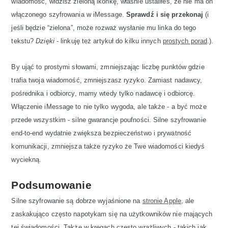
wiadomość, widzisz zieloną ikonkę, właśnie ustaliłeś, że nie ma on
włączonego szyfrowania w iMessage.
Sprawdź i się przekonaj
(i
jeśli będzie “zielona”, może rozważ wysłanie mu linka do tego
tekstu?
Dzięki
- linkuję też artykuł do kilku innych
prostych porad
.).
By ująć to prostymi słowami, zmniejszając liczbę punktów gdzie
trafia twoja wiadomość, zmniejszasz ryzyko. Zamiast nadawcy,
pośrednika i odbiorcy, mamy wtedy tylko nadawcę i odbiorcę.
Włączenie iMessage to nie tylko wygoda, ale także - a być może
przede wszystkim - silne gwarancje poufności. Silne szyfrowanie
end-to-end wydatnie zwiększa bezpieczeństwo i prywatność
komunikacji, zmniejsza także ryzyko że Twe wiadomości kiedyś
wyciekną.
Podsumowanie
Silne szyfrowanie są dobrze wyjaśnione na
stronie Apple
, ale
zaskakująco często napotykam się na użytkowników nie mających
tej świadomości. Także w kręgach często wrażliwych - takich jak