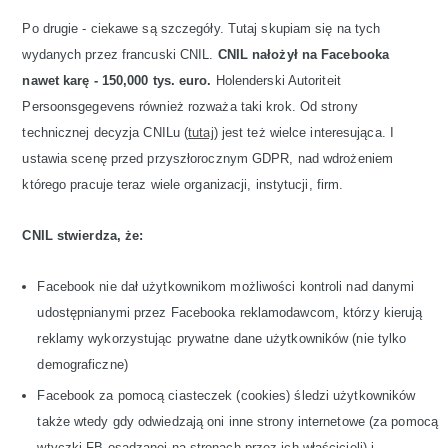
Po drugie - ciekawe są szczegóły. Tutaj skupiam się na tych
wydanych przez francuski CNIL.
CNIL nałożył na Facebooka
nawet karę - 150,000 tys. euro.
Holenderski Autoriteit
Persoonsgegevens również rozważa taki krok. Od strony
technicznej decyzja CNILu (
tutaj
) jest też wielce interesująca. I
ustawia scenę przed przyszłorocznym GDPR, nad wdrożeniem
którego pracuje teraz wiele organizacji, instytucji, firm.
CNIL stwierdza, że:
Facebook nie dał użytkownikom możliwości kontroli nad danymi
udostępnianymi przez Facebooka reklamodawcom, którzy kierują
reklamy wykorzystując prywatne dane użytkowników (nie tylko
demograficzne)
Facebook za pomocą ciasteczek (cookies) śledzi użytkowników
także wtedy gdy odwiedzają oni inne strony internetowe (za pomocą
wtyczki FB osadzanej na stronach przez ich właścicieli) i