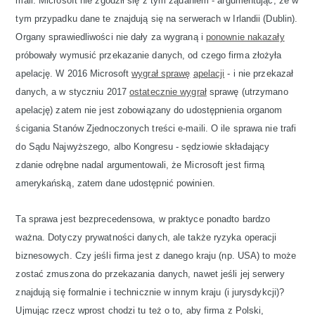
mail. Microsoft nie zgodził się z tym żądaniem - argumentując, że w
tym przypadku dane te znajdują się na serwerach w Irlandii (Dublin).
Organy sprawiedliwości nie dały za wygraną i
ponownie nakazały
próbowały wymusić przekazanie danych, od czego firma złożyła
apelację. W 2016 Microsoft
wygrał sprawę
apelacji
- i nie przekazał
danych, a w styczniu 2017
ostatecznie wygrał
sprawę (utrzymano
apelację) zatem nie jest zobowiązany do udostępnienia organom
ścigania Stanów Zjednoczonych treści e-maili. O ile sprawa nie trafi
do Sądu Najwyższego, albo Kongresu - sędziowie składający
zdanie odrębne nadal argumentowali, że Microsoft jest firmą
amerykańską, zatem dane udostępnić powinien.
Ta sprawa jest bezprecedensowa, w praktyce ponadto bardzo
ważna. Dotyczy prywatności danych, ale także ryzyka operacji
biznesowych. Czy jeśli firma jest z danego kraju (np. USA) to może
zostać zmuszona do przekazania danych, nawet jeśli jej serwery
znajdują się formalnie i technicznie w innym kraju (i jurysdykcji)?
Ujmując rzecz wprost chodzi tu też o to, aby firma z Polski,